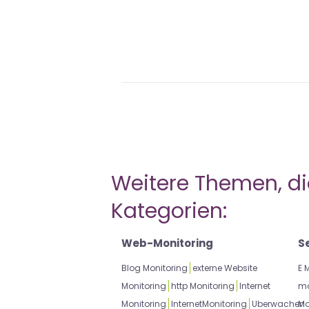
Weitere Themen, die
Kategorien:
Web-Monitoring
S
Blog Monitoring
externe Website
E 
Monitoring
http Monitoring
Internet
mo
Monitoring
InternetMonitoring
Uberwachen
Mo