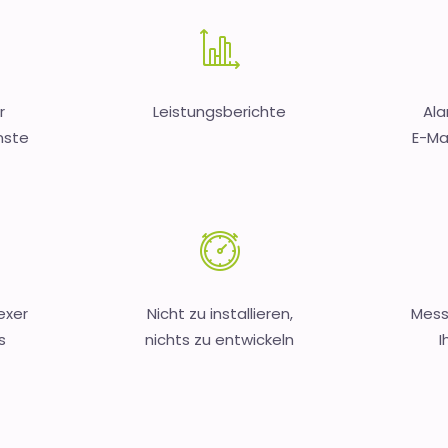
r
Leistungsberichte
Ala
nste
E-Mai
exer
Nicht zu installieren,
Mess
s
nichts zu entwickeln
I