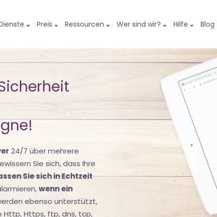
Dienste
Preis
Ressourcen
Wer sind wir?
Hilfe
Blog
Sicherheit
gne!
ver
24/7 über mehrere
ewissern Sie sich, dass Ihre
assen Sie sich in Echtzeit
alarmieren,
wenn ein
werden ebenso unterstützt,
Http, Https, ftp, dns, tcp,