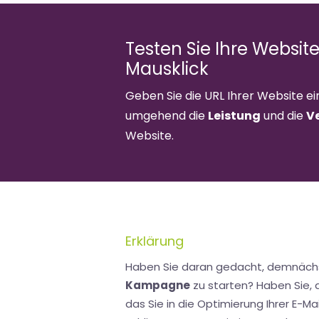
Testen Sie Ihre Websit
Mausklick
Geben Sie die URL Ihrer Website ei
umgehend die
Leistung
und die
V
Website.
Erklärung
Haben Sie daran gedacht, demnäch
Kampagne
zu starten? Haben Sie,
das Sie in die Optimierung Ihrer E-M