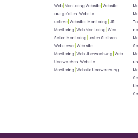
Web
Monitoring Website
Website
Mo
ausgefallen
Website
Ma
uptime
Websites Monitoring
URL
To
Monitoring
Web Monitoring
Web
na
Seiten Monitoring
testen Sie Ihren
Mo
Web server
Web site
So
Monitoring
Web Uberwachung
Web
Mo
Uberwachen
Website
un
Monitoring
Website Uberwachung
Mo
Se
Ub
So