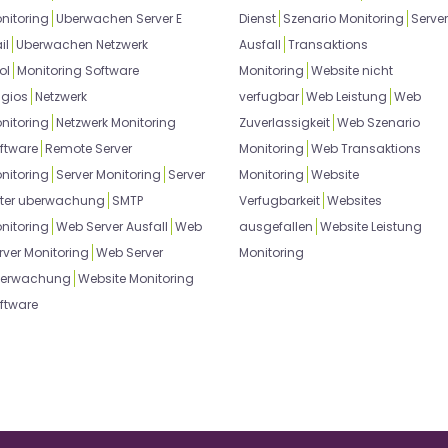
nitoring
Uberwachen Server E
Dienst
Szenario Monitoring
Server
il
Uberwachen Netzwerk
Ausfall
Transaktions
ol
Monitoring Software
Monitoring
Website nicht
gios
Netzwerk
verfugbar
Web Leistung
Web
nitoring
Netzwerk Monitoring
Zuverlassigkeit
Web Szenario
ftware
Remote Server
Monitoring
Web Transaktions
nitoring
Server Monitoring
Server
Monitoring
Website
ter uberwachung
SMTP
Verfugbarkeit
Websites
nitoring
Web Server Ausfall
Web
ausgefallen
Website Leistung
rver Monitoring
Web Server
Monitoring
erwachung
Website Monitoring
ftware