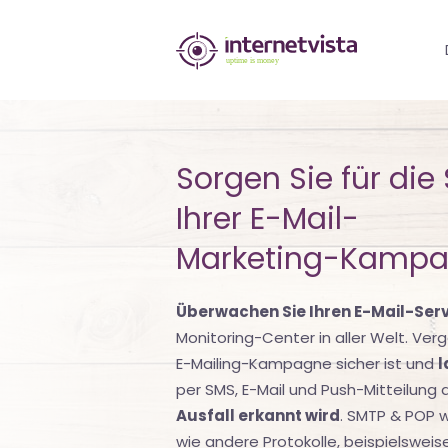
internetvista
Monitoring
-
Überwachung
Sorgen Sie für die 
von
Ihrer E-Mail-
Websites
Marketing-Kampa
und
Überwachen Sie Ihren E-Mail-Ser
Internet-
Monitoring-Center in aller Welt. Verg
Diensten
E-Mailing-Kampagne sicher ist und
l
per SMS, E-Mail und Push-Mitteilung 
-
Ausfall erkannt wird
. SMTP & POP 
Uptime
wie andere Protokolle, beispielsweise 