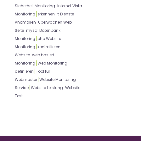
Sicherheit Monitoring
Internet Vista
Monitoring
erkennen ip Dienste
Anomalien
Uberwachen Web
Seite
mysql Datenbank
Monitoring
php Website
Monitoring
kontrollieren
Website
web basiert
Monitoring
Web Monitoring
definieren
Tool fur
Webmaster
Website Monitoring
Service
Website Leistung
Website
Test