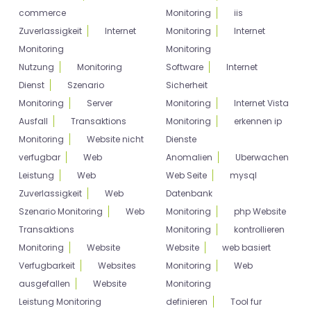
commerce
Monitoring
iis
Zuverlassigkeit
Internet
Monitoring
Internet
Monitoring
Monitoring
Nutzung
Monitoring
Software
Internet
Dienst
Szenario
Sicherheit
Monitoring
Server
Monitoring
Internet Vista
Ausfall
Transaktions
Monitoring
erkennen ip
Monitoring
Website nicht
Dienste
verfugbar
Web
Anomalien
Uberwachen
Leistung
Web
Web Seite
mysql
Zuverlassigkeit
Web
Datenbank
Szenario Monitoring
Web
Monitoring
php Website
Transaktions
Monitoring
kontrollieren
Monitoring
Website
Website
web basiert
Verfugbarkeit
Websites
Monitoring
Web
ausgefallen
Website
Monitoring
Leistung Monitoring
definieren
Tool fur