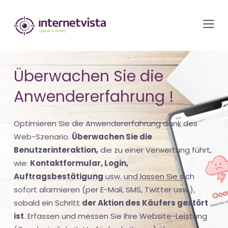
internetvista
Monitoring
-
Überwachung
Überwachen Sie die
von
Anwendererfahrung !
Websites
und
Optimieren Sie die Anwendererfahrung dank des
Internet-
Web-Szenario.
Überwachen Sie die
Diensten
Benutzerinteraktion,
die zu einer Verwertung führt,
-
wie:
Kontaktformular, Login,
Uptime
Auftragsbestätigung
usw. und lassen Sie sich
is
sofort alarmieren (per E-Mail, SMS, Twitter usw.),
Money
sobald ein Schritt
der Aktion des Käufers gestört
ist
. Erfassen und messen Sie Ihre Website-Leistung