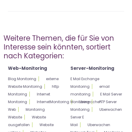
Weitere Themen, die für Sie von
Interesse sein könnten, sortiert
nach Kategorien:
Web-Monitoring
Server-Monitoring
Blog Monitoring
externe
E Mail Exchange
Website Monitoring
http
Monitoring
email
Monitoring
Internet
monitoring
E Mail Server
Monitoring
InternetMonitoring
Monitoring
Uberwachen
FTP Server
Web
Monitoring
Monitoring
Uberwachen
Website
Website
Server E
ausgefallen
Website
Mail
Uberwachen