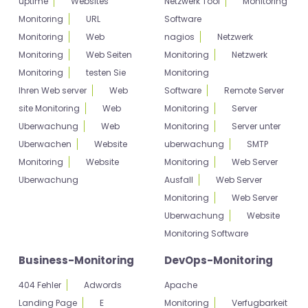
uptime
Websites
Netzwerk Tool
Monitoring
Monitoring
URL
Software
Monitoring
Web
nagios
Netzwerk
Monitoring
Web Seiten
Monitoring
Netzwerk
Monitoring
testen Sie
Monitoring
Ihren Web server
Web
Software
Remote Server
site Monitoring
Web
Monitoring
Server
Uberwachung
Web
Monitoring
Server unter
Uberwachen
Website
uberwachung
SMTP
Monitoring
Website
Monitoring
Web Server
Uberwachung
Ausfall
Web Server
Monitoring
Web Server
Uberwachung
Website
Monitoring Software
Business-Monitoring
DevOps-Monitoring
404 Fehler
Adwords
Apache
Landing Page
E
Monitoring
Verfugbarkeit