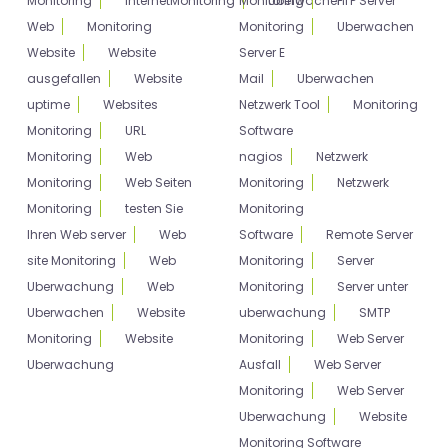
Monitoring
InternetMonitoring
Monitoring
Uberwachen
FTP Server
Web
Monitoring
Monitoring
Uberwachen
Website
Website
Server E
ausgefallen
Website
Mail
Uberwachen
uptime
Websites
Netzwerk Tool
Monitoring
Monitoring
URL
Software
Monitoring
Web
nagios
Netzwerk
Monitoring
Web Seiten
Monitoring
Netzwerk
Monitoring
testen Sie
Monitoring
Ihren Web server
Web
Software
Remote Server
site Monitoring
Web
Monitoring
Server
Uberwachung
Web
Monitoring
Server unter
Uberwachen
Website
uberwachung
SMTP
Monitoring
Website
Monitoring
Web Server
Uberwachung
Ausfall
Web Server
Monitoring
Web Server
Uberwachung
Website
Monitoring Software