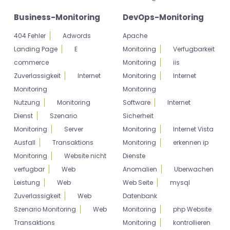
Business-Monitoring
DevOps-Monitoring
404 Fehler
Adwords
Apache
Landing Page
E
Monitoring
Verfugbarkeit
commerce
Monitoring
iis
Zuverlassigkeit
Internet
Monitoring
Internet
Monitoring
Monitoring
Nutzung
Monitoring
Software
Internet
Dienst
Szenario
Sicherheit
Monitoring
Server
Monitoring
Internet Vista
Ausfall
Transaktions
Monitoring
erkennen ip
Monitoring
Website nicht
Dienste
verfugbar
Web
Anomalien
Uberwachen
Leistung
Web
Web Seite
mysql
Zuverlassigkeit
Web
Datenbank
Szenario Monitoring
Web
Monitoring
php Website
Transaktions
Monitoring
kontrollieren