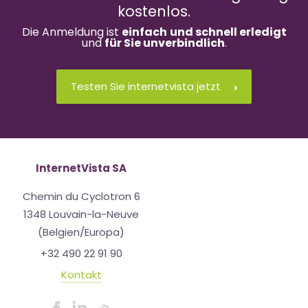
kostenlos.
Die Anmeldung ist
einfach
und schnell erledigt
und
für Sie unverbindlich
.
Testen Sie internetvista jetzt
InternetVista SA
Chemin du Cyclotron 6
1348 Louvain-la-Neuve
(Belgien/Europa)
+32 490 22 91 90
Kontakt