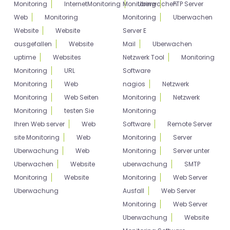
Monitoring
InternetMonitoring
Monitoring
Uberwachen
FTP Server
Web
Monitoring
Monitoring
Uberwachen
Website
Website
Server E
ausgefallen
Website
Mail
Uberwachen
uptime
Websites
Netzwerk Tool
Monitoring
Monitoring
URL
Software
Monitoring
Web
nagios
Netzwerk
Monitoring
Web Seiten
Monitoring
Netzwerk
Monitoring
testen Sie
Monitoring
Ihren Web server
Web
Software
Remote Server
site Monitoring
Web
Monitoring
Server
Uberwachung
Web
Monitoring
Server unter
Uberwachen
Website
uberwachung
SMTP
Monitoring
Website
Monitoring
Web Server
Uberwachung
Ausfall
Web Server
Monitoring
Web Server
Uberwachung
Website