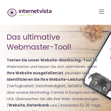
internetvista
Monitoring
-
Überwachung
Das ultimative
von
Webmaster-Tool!
Websites
und
Testen Sie unser Website-Monitoring-Tool
für
Internet-
Webmaster und lassen Sie sich alarmieren, wenn
Diensten
Ihre Website ausgefallen ist
. Erkunden und
-
identifizieren Sie Ihre Website-Leistung
Uptime
(Verfügbarkeit, Geschwindigkeit, defekte Links usw.)
is
über unsere Monitoring-Center in Europa und den
Money
USA. Überwachen Sie alle Ihre Web-Anwendungen
(
Website, Datenbank
usw.) kostenlos für 30 Tage,