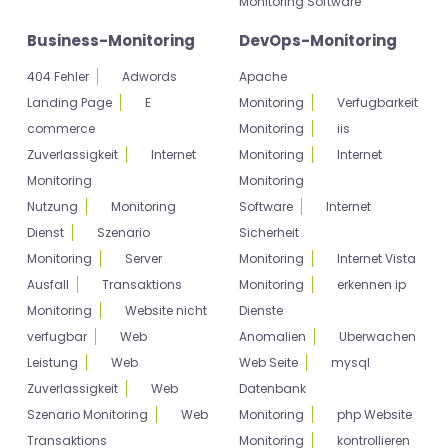
Monitoring Software
Business-Monitoring
DevOps-Monitoring
404 Fehler
Adwords
Apache
Landing Page
E
Monitoring
Verfugbarkeit
commerce
Monitoring
iis
Zuverlassigkeit
Internet
Monitoring
Internet
Monitoring
Monitoring
Nutzung
Monitoring
Software
Internet
Dienst
Szenario
Sicherheit
Monitoring
Server
Monitoring
Internet Vista
Ausfall
Transaktions
Monitoring
erkennen ip
Monitoring
Website nicht
Dienste
verfugbar
Web
Anomalien
Uberwachen
Leistung
Web
Web Seite
mysql
Zuverlassigkeit
Web
Datenbank
Szenario Monitoring
Web
Monitoring
php Website
Transaktions
Monitoring
kontrollieren