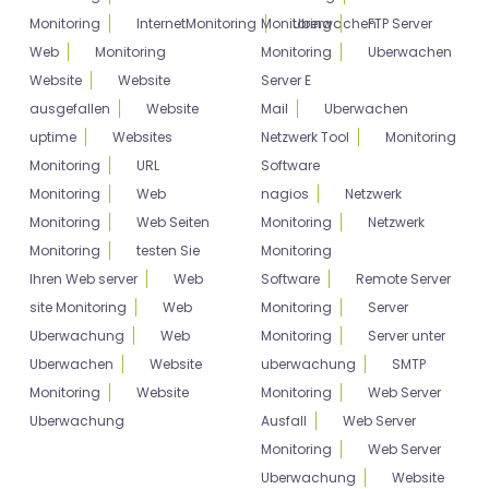
Monitoring
InternetMonitoring
Monitoring
Uberwachen
FTP Server
Web
Monitoring
Monitoring
Uberwachen
Website
Website
Server E
ausgefallen
Website
Mail
Uberwachen
uptime
Websites
Netzwerk Tool
Monitoring
Monitoring
URL
Software
Monitoring
Web
nagios
Netzwerk
Monitoring
Web Seiten
Monitoring
Netzwerk
Monitoring
testen Sie
Monitoring
Ihren Web server
Web
Software
Remote Server
site Monitoring
Web
Monitoring
Server
Uberwachung
Web
Monitoring
Server unter
Uberwachen
Website
uberwachung
SMTP
Monitoring
Website
Monitoring
Web Server
Uberwachung
Ausfall
Web Server
Monitoring
Web Server
Uberwachung
Website