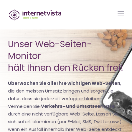
internetvista
Monitoring
-
Überwachung
Unser Web-Seiten-
von
Monitor
Websites
und
hält Ihnen den Rücken frei!
Internet-
Diensten
Überwachen Sie alle Ihre wichtigen Web-Seiten
,
-
die den meisten Umsatz bringen und sorgen Sie
Uptime
dafür, dass sie jederzeit verfügbar bleiben.
Vermeiden Sie
Verkehrs- und Umsatzverluste
is
durch eine nicht verfügbare Web-Seite. Lassen Sie
Money
sich sofort alarmieren (per E-Mail, SMS, Twitter usw.),
wenn ein Ausfall innerhalb Ihrer Web-Seite entdeckt