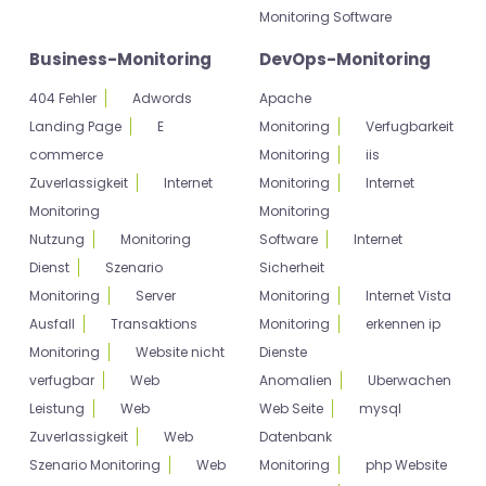
Monitoring Software
Business-Monitoring
DevOps-Monitoring
404 Fehler
Adwords
Apache
Landing Page
E
Monitoring
Verfugbarkeit
commerce
Monitoring
iis
Zuverlassigkeit
Internet
Monitoring
Internet
Monitoring
Monitoring
Nutzung
Monitoring
Software
Internet
Dienst
Szenario
Sicherheit
Monitoring
Server
Monitoring
Internet Vista
Ausfall
Transaktions
Monitoring
erkennen ip
Monitoring
Website nicht
Dienste
verfugbar
Web
Anomalien
Uberwachen
Leistung
Web
Web Seite
mysql
Zuverlassigkeit
Web
Datenbank
Szenario Monitoring
Web
Monitoring
php Website