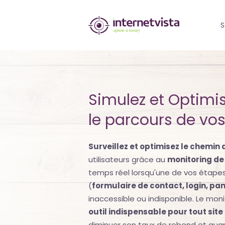
internetvista
S
monitoring
-
surveillance
Simulez et Optimi
de
le parcours de vos 
site
web
Surveillez et optimisez le chemin 
et
utilisateurs grâce au
monitoring de
temps réel lorsqu'une de vos étape
de
(
formulaire de contact, login, pa
services
inaccessible ou indisponible. Le mon
outil indispensable pour tout si
internet-
diminuer son taux de rebond et aug