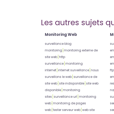
Les autres sujets qu
Monitoring Web
M
surveillance blog
su
monitoring
monitoring externe de
em
site web
http
em
surveillance
monitoring
em
internet
internet surveillance
nous
ftp
surveillons le web
surveillance de
em
site web
site indisponible
site web
re
disponible
monitoring
na
sites
surveillance url
monitoring
su
web
monitoring de pages
se
web
tester serveur web
web site
se