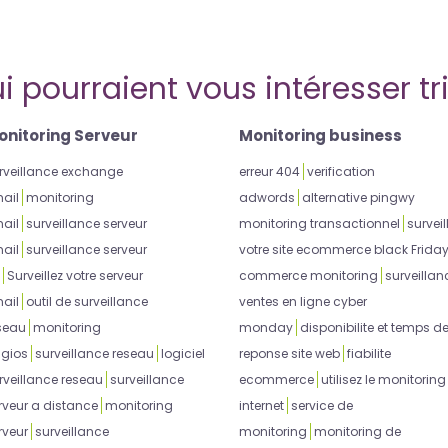
i pourraient vous intéresser tr
onitoring Serveur
Monitoring business
rveillance exchange
erreur 404
verification
ail
monitoring
adwords
alternative pingwy
ail
surveillance serveur
monitoring transactionnel
surveil
ail
surveillance serveur
votre site ecommerce black Frida
Surveillez votre serveur
commerce monitoring
surveillan
ail
outil de surveillance
ventes en ligne cyber
seau
monitoring
monday
disponibilite et temps d
gios
surveillance reseau
logiciel
reponse site web
fiabilite
rveillance reseau
surveillance
ecommerce
utilisez le monitoring
rveur a distance
monitoring
internet
service de
rveur
surveillance
monitoring
monitoring de