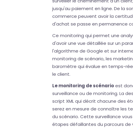
surveiller le cheminement d'un client
jusqu'au paiement en ligne. De la sor
commerce peuvent avoir la certitu
d'achat se passe en permanence c
Ce monitoring qui permet une anal
d'avoir une vue détaillée sur un pa
l'algorithme de Google et sur intern
monitoring de scénario, les market
baromètre qui évalue en temps-réel l
le client.
Le monitoring de scénario
est don
surveillance ou de monitoring. La de
script XML qui décrit chacune des ét
serez en mesure de connaître les 
du scénario. Cette surveillance vous
étapes défaillantes du parcours de v