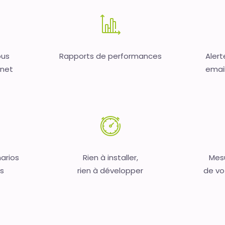
ous
Rapports de performances
Alert
rnet
email,
arios
Rien à installer,
Mesu
s
rien à développer
de vo