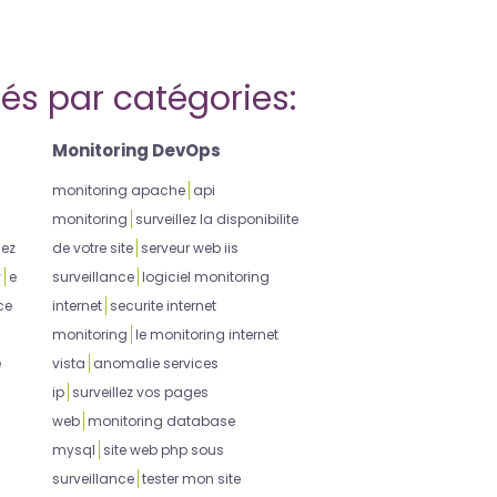
iés par catégories:
Monitoring DevOps
monitoring apache
api
monitoring
surveillez la disponibilite
lez
de votre site
serveur web iis
y
e
surveillance
logiciel monitoring
ce
internet
securite internet
monitoring
le monitoring internet
e
vista
anomalie services
ip
surveillez vos pages
web
monitoring database
mysql
site web php sous
surveillance
tester mon site