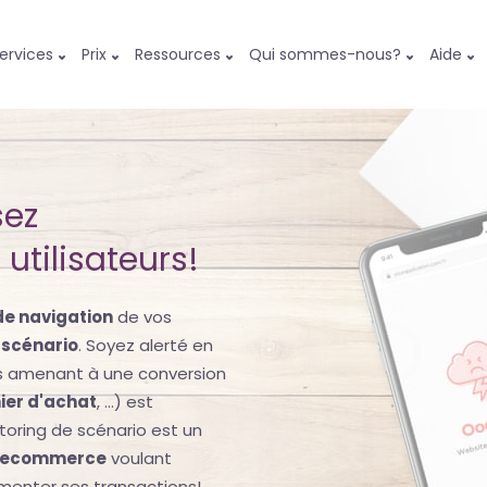
ervices
Prix
Ressources
Qui sommes-nous?
Aide
sez
utilisateurs!
de navigation
de vos
 scénario
. Soyez alerté en
s amenant à une conversion
nier d'achat
, ...) est
itoring de scénario est un
te ecommerce
voulant
menter ses transactions!