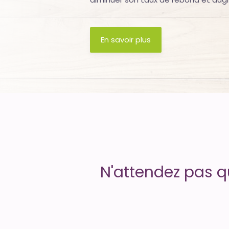
Uptime
is
En savoir plus
money
N'attendez pas q