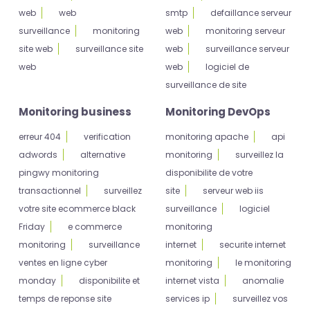
web
web
smtp
defaillance serveur
surveillance
monitoring
web
monitoring serveur
site web
surveillance site
web
surveillance serveur
web
web
logiciel de
surveillance de site
Monitoring business
Monitoring DevOps
erreur 404
verification
monitoring apache
api
adwords
alternative
monitoring
surveillez la
pingwy monitoring
disponibilite de votre
transactionnel
surveillez
site
serveur web iis
votre site ecommerce black
surveillance
logiciel
Friday
e commerce
monitoring
monitoring
surveillance
internet
securite internet
ventes en ligne cyber
monitoring
le monitoring
monday
disponibilite et
internet vista
anomalie
temps de reponse site
services ip
surveillez vos