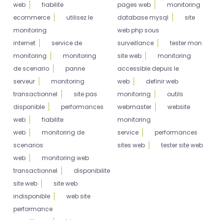
web
fiabilite
pages web
monitoring
ecommerce
utilisez le
database mysql
site
monitoring
web php sous
internet
service de
surveillance
tester mon
monitoring
monitoring
site web
monitoring
de scenario
panne
accessible depuis le
serveur
monitoring
web
definir web
transactionnel
site pas
monitoring
outils
disponible
performances
webmaster
website
web
fiabilite
monitoring
web
monitoring de
service
performances
scenarios
sites web
tester site web
web
monitoring web
transactionnel
disponibilite
site web
site web
indisponible
web site
performance