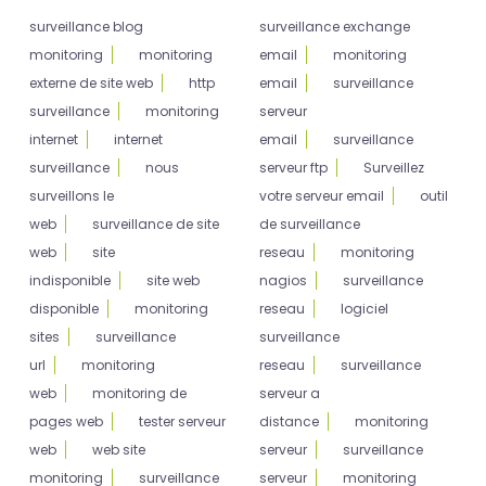
surveillance blog
surveillance exchange
monitoring
monitoring
email
monitoring
externe de site web
http
email
surveillance
surveillance
monitoring
serveur
internet
internet
email
surveillance
surveillance
nous
serveur ftp
Surveillez
surveillons le
votre serveur email
outil
web
surveillance de site
de surveillance
web
site
reseau
monitoring
indisponible
site web
nagios
surveillance
disponible
monitoring
reseau
logiciel
sites
surveillance
surveillance
url
monitoring
reseau
surveillance
web
monitoring de
serveur a
pages web
tester serveur
distance
monitoring
web
web site
serveur
surveillance
monitoring
surveillance
serveur
monitoring