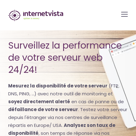
internetvista
monitoring
-
surveillance
Surveillez la performance
de
de votre serveur web
site
web
24/24!
et
de
Mesurez la disponibilité de votre serveur
(FTP,
services
DNS, PING, ...) avec notre outil de monitoring et
internet-
soyez directement alerté
en cas de panne ou de
défaillance de votre serveur
. Testez votre serveur
Uptime
depuis l'étranger via nos centres de surveillance
is
répartis en Europe/ USA.
Analysez son taux de
money
disponibilité
, son temps de réponse via nos