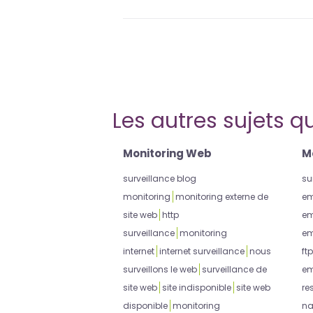
Les autres sujets qu
Monitoring Web
M
surveillance blog
su
monitoring
monitoring externe de
em
site web
http
em
surveillance
monitoring
em
internet
internet surveillance
nous
ftp
surveillons le web
surveillance de
em
site web
site indisponible
site web
re
disponible
monitoring
na