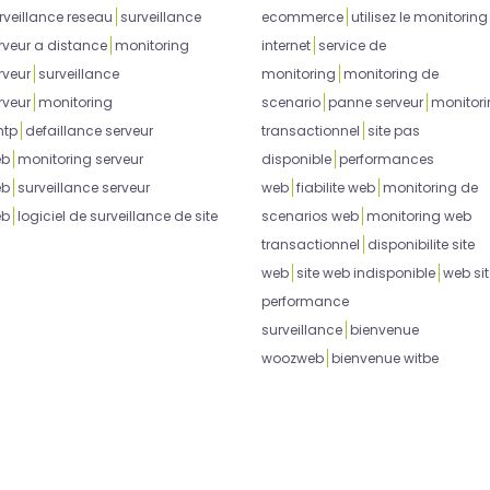
rveillance reseau
surveillance
ecommerce
utilisez le monitoring
rveur a distance
monitoring
internet
service de
rveur
surveillance
monitoring
monitoring de
rveur
monitoring
scenario
panne serveur
monitor
tp
defaillance serveur
transactionnel
site pas
eb
monitoring serveur
disponible
performances
eb
surveillance serveur
web
fiabilite web
monitoring de
eb
logiciel de surveillance de site
scenarios web
monitoring web
transactionnel
disponibilite site
web
site web indisponible
web sit
performance
surveillance
bienvenue
woozweb
bienvenue witbe