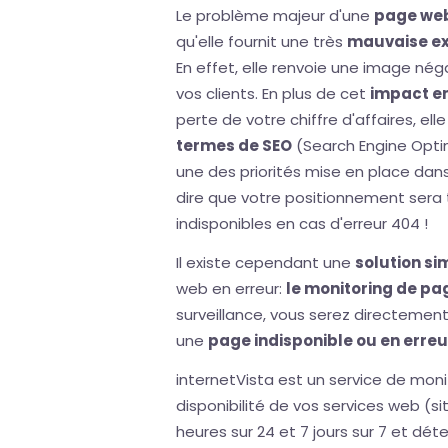
Le problème majeur d'une
page web
qu'elle fournit une très
mauvaise ex
En effet, elle renvoie une image nég
vos clients. En plus de cet
impact e
perte de votre chiffre d'affaires, el
termes de SEO
(Search Engine Optimi
une des priorités mise en place dans
dire que votre positionnement sera
indisponibles en cas d'erreur 404 !
Il existe cependant une
solution si
web en erreur:
le monitoring de p
surveillance, vous serez directemen
une
page indisponible ou en erreu
internetVista est un service de monit
disponibilité de vos services web (sit
heures sur 24 et 7 jours sur 7 et dét