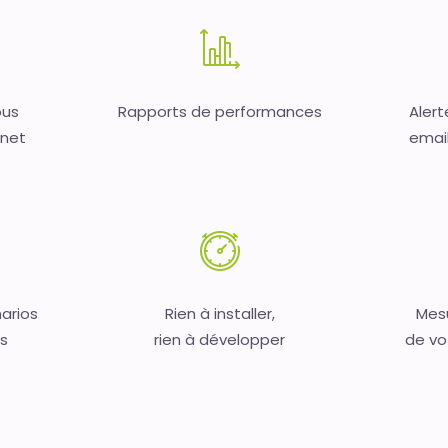
ous
Rapports de performances
Alert
rnet
email,
arios
Rien à installer,
Mesu
s
rien à développer
de vo