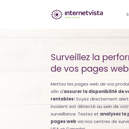
internetvista
S
monitoring
-
surveillance
Surveillez la perf
de
de vos pages web
site
web
Mettez les pages web de vos produi
et
afin d'
assurer la disponibilité de 
rentables
! Soyez directement aler
de
incident est détecté au sein de vot
services
surveillance. Testez et
analysez la
pages web
via nos centres de surve
internet-
USA et Canada!