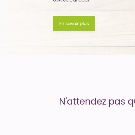
Uptime
is
En savoir plus
money
N'attendez pas q