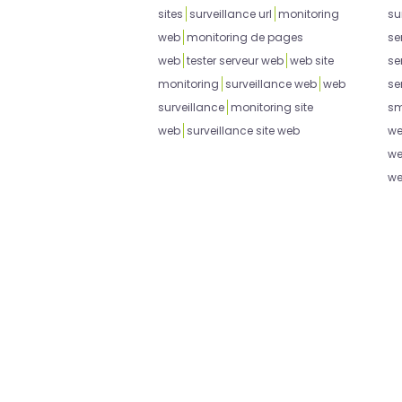
sites
surveillance url
monitoring
su
web
monitoring de pages
se
web
tester serveur web
web site
se
monitoring
surveillance web
web
se
surveillance
monitoring site
sm
web
surveillance site web
w
w
w