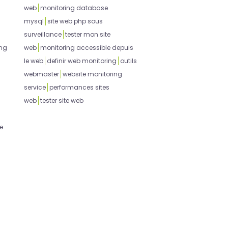
web
monitoring database
mysql
site web php sous
surveillance
tester mon site
ing
web
monitoring accessible depuis
le web
definir web monitoring
outils
webmaster
website monitoring
service
performances sites
web
tester site web
e