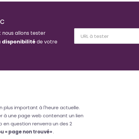
ic
t nous allons tester
a
disponibilité
de votre
n plus important à l'heure actuelle.
der à une page web contenant un lien
b en question renverra un des 2
 ou « page non trouvé»
.