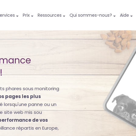
ervices
Prix
Ressources
Qui sommes-nous?
Aide
ormance
!
ts phares sous monitoring
vos pages les plus
té lorsqu'une panne ou un
re site web mis sou
 performance de vos
illance répartis en Europe,