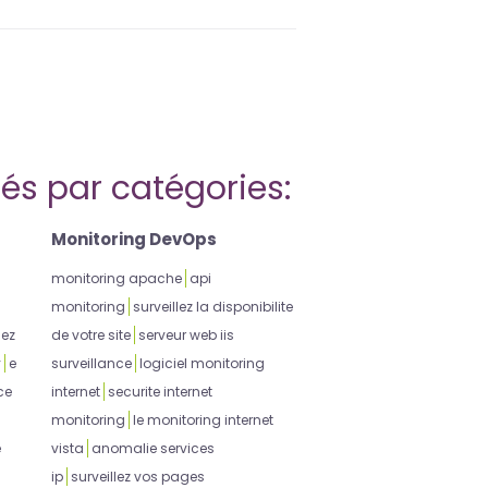
iés par catégories:
Monitoring DevOps
monitoring apache
api
monitoring
surveillez la disponibilite
lez
de votre site
serveur web iis
y
e
surveillance
logiciel monitoring
ce
internet
securite internet
monitoring
le monitoring internet
e
vista
anomalie services
ip
surveillez vos pages