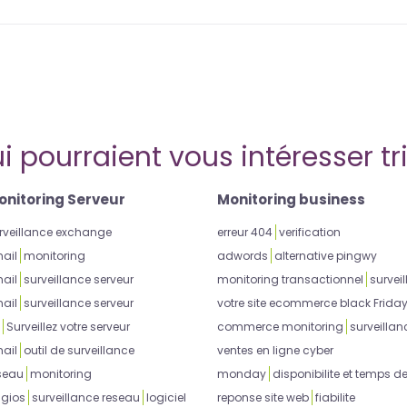
i pourraient vous intéresser tr
onitoring Serveur
Monitoring business
rveillance exchange
erreur 404
verification
ail
monitoring
adwords
alternative pingwy
ail
surveillance serveur
monitoring transactionnel
surveil
ail
surveillance serveur
votre site ecommerce black Frida
Surveillez votre serveur
commerce monitoring
surveillan
ail
outil de surveillance
ventes en ligne cyber
seau
monitoring
monday
disponibilite et temps d
gios
surveillance reseau
logiciel
reponse site web
fiabilite