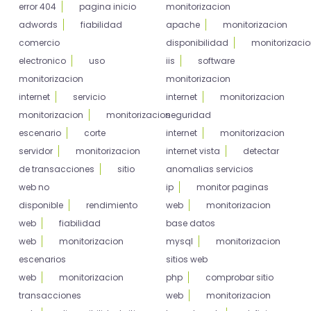
error 404
pagina inicio
monitorizacion
adwords
fiabilidad
apache
monitorizacion
comercio
disponibilidad
monitorizaci
electronico
uso
iis
software
monitorizacion
monitorizacion
internet
servicio
internet
monitorizacion
monitorizacion
monitorizacion
seguridad
escenario
corte
internet
monitorizacion
servidor
monitorizacion
internet vista
detectar
de transacciones
sitio
anomalias servicios
web no
ip
monitor paginas
disponible
rendimiento
web
monitorizacion
web
fiabilidad
base datos
web
monitorizacion
mysql
monitorizacion
escenarios
sitios web
web
monitorizacion
php
comprobar sitio
transacciones
web
monitorizacion