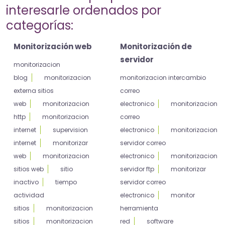
interesarle ordenados por
categorías:
Monitorización web
Monitorización de
servidor
monitorizacion
blog
monitorizacion
monitorizacion intercambio
externa sitios
correo
web
monitorizacion
electronico
monitorizacion
http
monitorizacion
correo
internet
supervision
electronico
monitorizacion
internet
monitorizar
servidor correo
web
monitorizacion
electronico
monitorizacion
sitios web
sitio
servidor ftp
monitorizar
inactivo
tiempo
servidor correo
actividad
electronico
monitor
sitios
monitorizacion
herramienta
sitios
monitorizacion
red
software