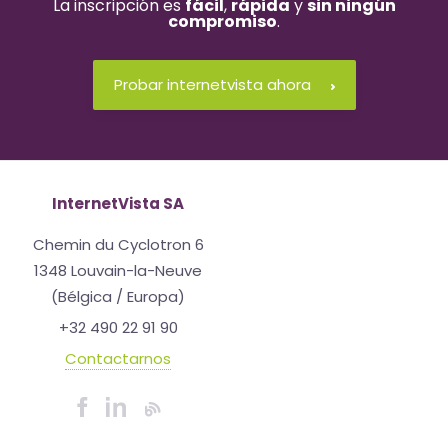
La inscripción es
fácil
,
rápida
y
sin ningún
compromiso
.
Probar internetvista ahora
InternetVista SA
Chemin du Cyclotron 6
1348 Louvain-la-Neuve
(Bélgica / Europa)
+32 490 22 91 90
Contactarnos