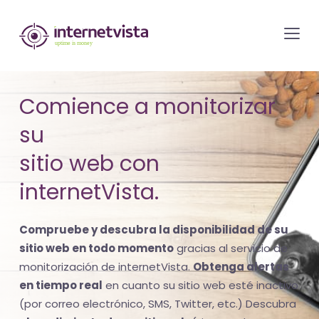
Monitorización
de
internetvista
-
Comience a monitorizar
control
su
del
sitio
sitio web con
web
internetVista.
y
de
Compruebe y descubra la disponibilidad de su
los
sitio web en todo momento
gracias al servicio de
servicios
monitorización de internetVista.
Obtenga alertas
de
en tiempo real
en cuanto su sitio web esté inactivo
Internet
(por correo electrónico, SMS, Twitter, etc.) Descubra