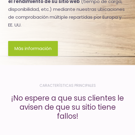
el rendimiento de su sitio web
(tiempo de carga,
-
disponibilidad, etc.) mediante nuestras ubicaciones
El
de comprobación múltiple repartidas por Europa y
tiempo
EE. UU.
(activo)
es
oro
Más información
CARACTERÍSTICAS PRINCIPALES
¡No espere a que sus clientes le
avisen de que su sitio tiene
fallos!