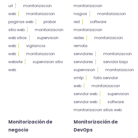
url
monitorizacion
monitorizacion
web
monitorizacion
nagios
monitorizacion
paginas web
probar
red
software
sitio web
monitorizacion
monitorizacion
web sitios
supervision
redes
monitorizacion
web
vigilancia
remota
web
monitorizacion
servidores
monitorizacion
website
supervision sitio
servidores
servidor bajo
web
supervision
monitorizacion
smtp
fallo servidor
web
monitorizacion
servidor web
supervision
servidor web
software
monitorizacion sitios web
Monitorización de
Monitorización de
negocio
DevOps