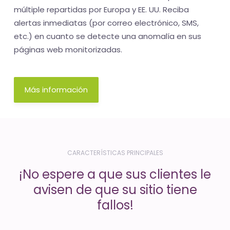
-
múltiple repartidas por Europa y EE. UU. Reciba
El
alertas inmediatas (por correo electrónico, SMS,
tiempo
etc.) en cuanto se detecte una anomalía en sus
(activo)
páginas web monitorizadas.
es
oro
Más información
CARACTERÍSTICAS PRINCIPALES
¡No espere a que sus clientes le
avisen de que su sitio tiene
fallos!