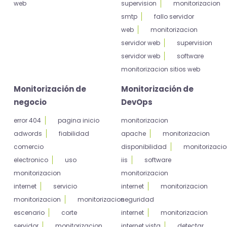
web
supervision
monitorizacion
smtp
fallo servidor
web
monitorizacion
servidor web
supervision
servidor web
software
monitorizacion sitios web
Monitorización de
Monitorización de
negocio
DevOps
error 404
pagina inicio
monitorizacion
adwords
fiabilidad
apache
monitorizacion
comercio
disponibilidad
monitorizaci
electronico
uso
iis
software
monitorizacion
monitorizacion
internet
servicio
internet
monitorizacion
monitorizacion
monitorizacion
seguridad
escenario
corte
internet
monitorizacion
servidor
monitorizacion
internet vista
detectar