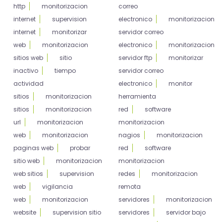
http
monitorizacion
correo
internet
supervision
electronico
monitorizacion
internet
monitorizar
servidor correo
web
monitorizacion
electronico
monitorizacion
sitios web
sitio
servidor ftp
monitorizar
inactivo
tiempo
servidor correo
actividad
electronico
monitor
sitios
monitorizacion
herramienta
sitios
monitorizacion
red
software
url
monitorizacion
monitorizacion
web
monitorizacion
nagios
monitorizacion
paginas web
probar
red
software
sitio web
monitorizacion
monitorizacion
web sitios
supervision
redes
monitorizacion
web
vigilancia
remota
web
monitorizacion
servidores
monitorizacion
website
supervision sitio
servidores
servidor bajo