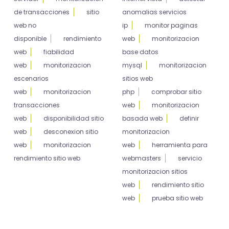
de transacciones
sitio
anomalias servicios
web no
ip
monitor paginas
disponible
rendimiento
web
monitorizacion
web
fiabilidad
base datos
web
monitorizacion
mysql
monitorizacion
escenarios
sitios web
web
monitorizacion
php
comprobar sitio
transacciones
web
monitorizacion
web
disponibilidad sitio
basada web
definir
web
desconexion sitio
monitorizacion
web
monitorizacion
web
herramienta para
rendimiento sitio web
webmasters
servicio
monitorizacion sitios
web
rendimiento sitio
web
prueba sitio web