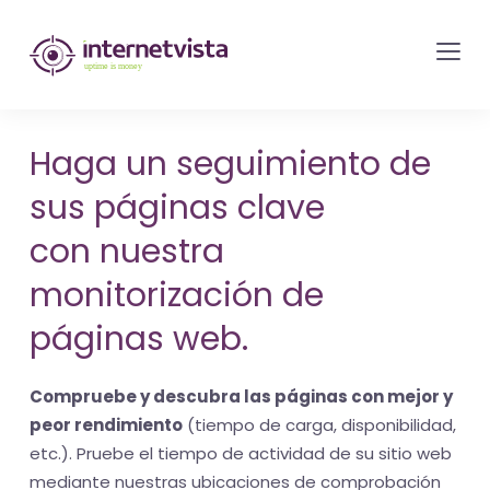
Monitorización
de
internetvista
-
Haga un seguimiento de
control
sus páginas clave
del
sitio
con nuestra
web
monitorización de
y
páginas web.
de
los
Compruebe y descubra las páginas con mejor y
servicios
peor rendimiento
(tiempo de carga, disponibilidad,
de
etc.). Pruebe el tiempo de actividad de su sitio web
Internet
mediante nuestras ubicaciones de comprobación