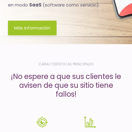
-
en modo
SaaS
(software como servicio).
El
tiempo
Más información
(activo)
es
oro
CARACTERÍSTICAS PRINCIPALES
¡No espere a que sus clientes le
avisen de que su sitio tiene
fallos!