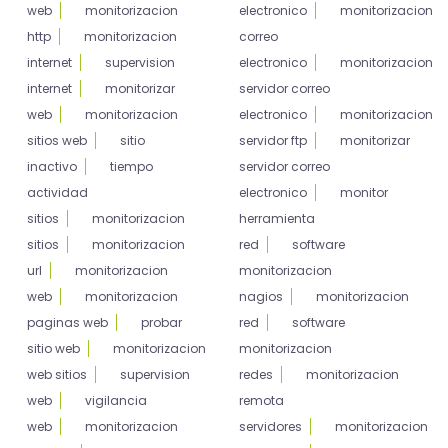
web
monitorizacion
electronico
monitorizacion
http
monitorizacion
correo
internet
supervision
electronico
monitorizacion
internet
monitorizar
servidor correo
web
monitorizacion
electronico
monitorizacion
sitios web
sitio
servidor ftp
monitorizar
inactivo
tiempo
servidor correo
actividad
electronico
monitor
sitios
monitorizacion
herramienta
sitios
monitorizacion
red
software
url
monitorizacion
monitorizacion
web
monitorizacion
nagios
monitorizacion
paginas web
probar
red
software
sitio web
monitorizacion
monitorizacion
web sitios
supervision
redes
monitorizacion
web
vigilancia
remota
web
monitorizacion
servidores
monitorizacion