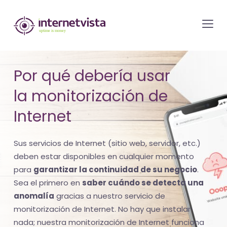
Monitorización
de
internetvista
-
Por qué debería usar
control
la monitorización de
del
sitio
Internet
web
y
Sus servicios de Internet (sitio web, servidor, etc.)
de
deben estar disponibles en cualquier momento
los
para
garantizar la continuidad de su negocio
.
Sea el primero en
saber cuándo se detecta una
servicios
anomalía
gracias a nuestro servicio de
de
monitorización de Internet. No hay que instalar
Internet
nada; nuestra monitorización de Internet funciona