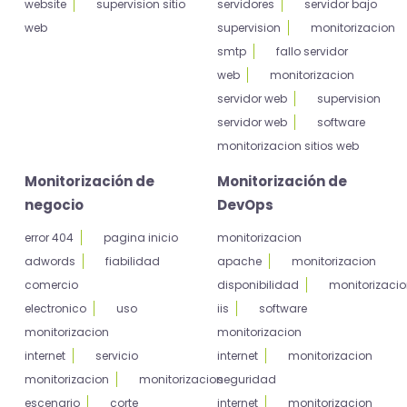
website
supervision sitio
servidores
servidor bajo
web
supervision
monitorizacion
smtp
fallo servidor
web
monitorizacion
servidor web
supervision
servidor web
software
monitorizacion sitios web
Monitorización de
Monitorización de
negocio
DevOps
error 404
pagina inicio
monitorizacion
adwords
fiabilidad
apache
monitorizacion
comercio
disponibilidad
monitorizaci
electronico
uso
iis
software
monitorizacion
monitorizacion
internet
servicio
internet
monitorizacion
monitorizacion
monitorizacion
seguridad
escenario
corte
internet
monitorizacion