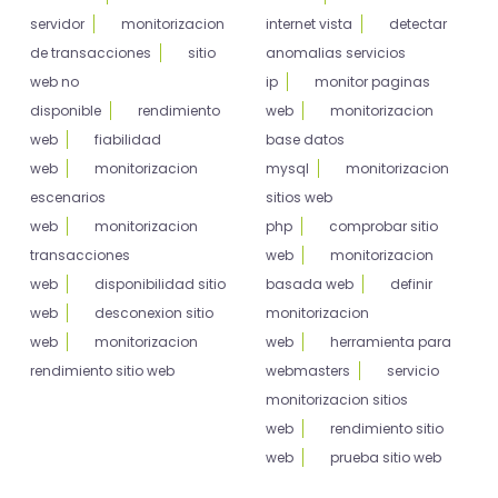
servidor
monitorizacion
internet vista
detectar
de transacciones
sitio
anomalias servicios
web no
ip
monitor paginas
disponible
rendimiento
web
monitorizacion
web
fiabilidad
base datos
web
monitorizacion
mysql
monitorizacion
escenarios
sitios web
web
monitorizacion
php
comprobar sitio
transacciones
web
monitorizacion
web
disponibilidad sitio
basada web
definir
web
desconexion sitio
monitorizacion
web
monitorizacion
web
herramienta para
rendimiento sitio web
webmasters
servicio
monitorizacion sitios
web
rendimiento sitio
web
prueba sitio web