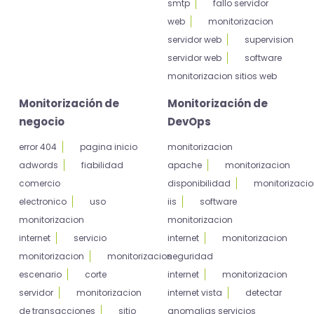
smtp
fallo servidor
web
monitorizacion
servidor web
supervision
servidor web
software
monitorizacion sitios web
Monitorización de
Monitorización de
negocio
DevOps
error 404
pagina inicio
monitorizacion
adwords
fiabilidad
apache
monitorizacion
comercio
disponibilidad
monitorizaci
electronico
uso
iis
software
monitorizacion
monitorizacion
internet
servicio
internet
monitorizacion
monitorizacion
monitorizacion
seguridad
escenario
corte
internet
monitorizacion
servidor
monitorizacion
internet vista
detectar
de transacciones
sitio
anomalias servicios