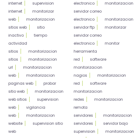
internet
supervision
electronico
monitorizacion
internet
monitorizar
servidor correo
web
monitorizacion
electronico
monitorizacion
sitios web
sitio
servidor ftp
monitorizar
inactivo
tiempo
servidor correo
actividad
electronico
monitor
sitios
monitorizacion
herramienta
sitios
monitorizacion
red
software
url
monitorizacion
monitorizacion
web
monitorizacion
nagios
monitorizacion
paginas web
probar
red
software
sitio web
monitorizacion
monitorizacion
web sitios
supervision
redes
monitorizacion
web
vigilancia
remota
web
monitorizacion
servidores
monitorizacion
website
supervision sitio
servidores
servidor bajo
web
supervision
monitorizacion