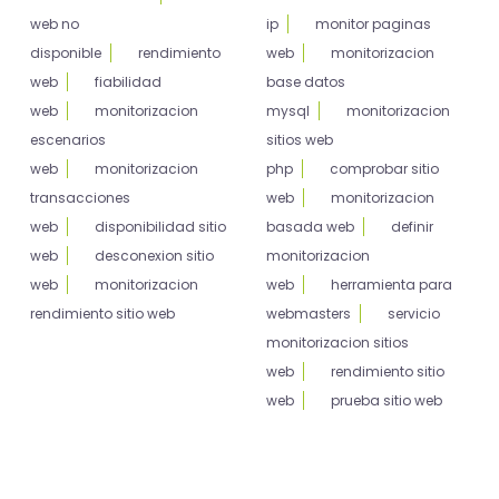
web no
ip
monitor paginas
disponible
rendimiento
web
monitorizacion
web
fiabilidad
base datos
web
monitorizacion
mysql
monitorizacion
escenarios
sitios web
web
monitorizacion
php
comprobar sitio
transacciones
web
monitorizacion
web
disponibilidad sitio
basada web
definir
web
desconexion sitio
monitorizacion
web
monitorizacion
web
herramienta para
rendimiento sitio web
webmasters
servicio
monitorizacion sitios
web
rendimiento sitio
web
prueba sitio web