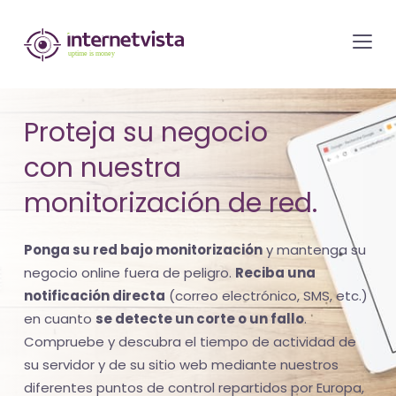
Monitorización
de
internetvista
-
Proteja su negocio
control
con nuestra
del
sitio
monitorización de red.
web
y
Ponga su red bajo monitorización
y mantenga su
de
negocio online fuera de peligro.
Reciba una
los
notificación directa
(correo electrónico, SMS, etc.)
en cuanto
se detecte un corte o un fallo
.
servicios
Compruebe y descubra el tiempo de actividad de
de
su servidor y de su sitio web mediante nuestros
Internet
diferentes puntos de control repartidos por Europa,