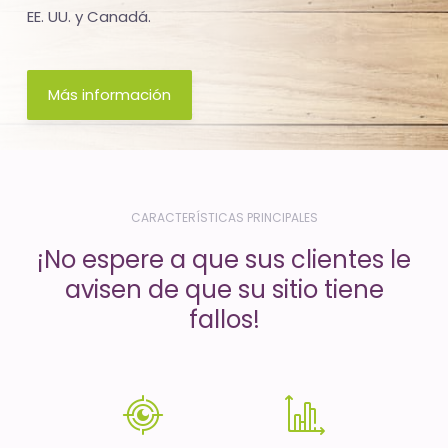
-
EE. UU. y Canadá.
El
tiempo
Más información
(activo)
es
oro
CARACTERÍSTICAS PRINCIPALES
¡No espere a que sus clientes le
avisen de que su sitio tiene
fallos!