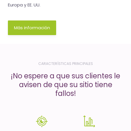
-
Europa y EE. UU.
El
tiempo
Más información
(activo)
es
oro
CARACTERÍSTICAS PRINCIPALES
¡No espere a que sus clientes le
avisen de que su sitio tiene
fallos!