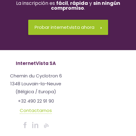
La inscripción es
fácil
,
rápida
y
sin ningún
compromiso
.
Probar internetvista ahora
InternetVista SA
Chemin du Cyclotron 6
1348 Louvain-la-Neuve
(Bélgica / Europa)
+32 490 22 91 90
Contactarnos