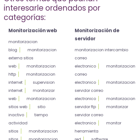
interesarle ordenados por
categorías:
Monitorización web
Monitorización de
servidor
monitorizacion
blog
monitorizacion
monitorizacion intercambio
externa sitios
correo
web
monitorizacion
electronico
monitorizacion
http
monitorizacion
correo
internet
supervision
electronico
monitorizacion
internet
monitorizar
servidor correo
web
monitorizacion
electronico
monitorizacion
sitios web
sitio
servidor ftp
monitorizar
inactivo
tiempo
servidor correo
actividad
electronico
monitor
sitios
monitorizacion
herramienta
sitios
monitorizacion
red
software