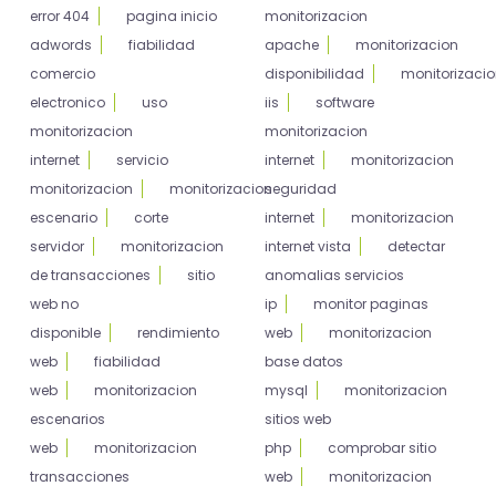
error 404
pagina inicio
monitorizacion
adwords
fiabilidad
apache
monitorizacion
comercio
disponibilidad
monitorizaci
electronico
uso
iis
software
monitorizacion
monitorizacion
internet
servicio
internet
monitorizacion
monitorizacion
monitorizacion
seguridad
escenario
corte
internet
monitorizacion
servidor
monitorizacion
internet vista
detectar
de transacciones
sitio
anomalias servicios
web no
ip
monitor paginas
disponible
rendimiento
web
monitorizacion
web
fiabilidad
base datos
web
monitorizacion
mysql
monitorizacion
escenarios
sitios web
web
monitorizacion
php
comprobar sitio
transacciones
web
monitorizacion