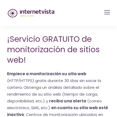
Monitorización
de
internetvista
-
¡Servicio GRATUITO de
control
monitorización de sitios
del
sitio
web!
web
y
Empiece a monitorización su sitio web
de
(HTTP/HTTPS) gratis durante 30 días sin sacar la
los
cartera. Obtenga un análisis detallado sobre el
rendimiento de su sitio web (tiempo de carga,
servicios
disponibilidad, etc.) y
reciba una alerta
(correo
de
electrónico, SMS, etc.)
en cuanto su sitio web esté
Internet
inactivo
. Centros de monitorización ubicados en