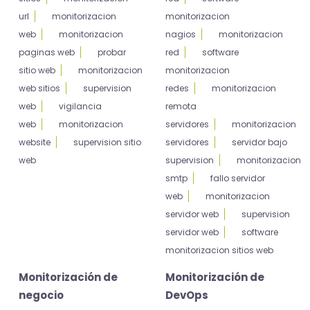
url
monitorizacion
monitorizacion
web
monitorizacion
nagios
monitorizacion
paginas web
probar
red
software
sitio web
monitorizacion
monitorizacion
web sitios
supervision
redes
monitorizacion
web
vigilancia
remota
web
monitorizacion
servidores
monitorizacion
website
supervision sitio
servidores
servidor bajo
web
supervision
monitorizacion
smtp
fallo servidor
web
monitorizacion
servidor web
supervision
servidor web
software
monitorizacion sitios web
Monitorización de
Monitorización de
negocio
DevOps