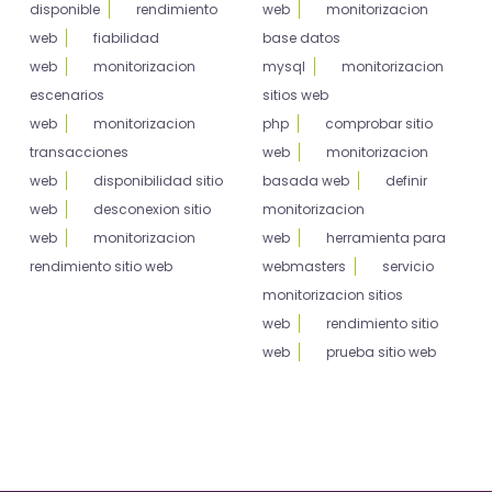
disponible
rendimiento
web
monitorizacion
web
fiabilidad
base datos
web
monitorizacion
mysql
monitorizacion
escenarios
sitios web
web
monitorizacion
php
comprobar sitio
transacciones
web
monitorizacion
web
disponibilidad sitio
basada web
definir
web
desconexion sitio
monitorizacion
web
monitorizacion
web
herramienta para
rendimiento sitio web
webmasters
servicio
monitorizacion sitios
web
rendimiento sitio
web
prueba sitio web