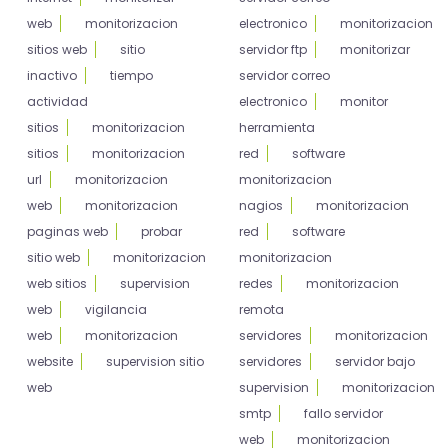
web
monitorizacion
electronico
monitorizacion
sitios web
sitio
servidor ftp
monitorizar
inactivo
tiempo
servidor correo
actividad
electronico
monitor
sitios
monitorizacion
herramienta
sitios
monitorizacion
red
software
url
monitorizacion
monitorizacion
web
monitorizacion
nagios
monitorizacion
paginas web
probar
red
software
sitio web
monitorizacion
monitorizacion
web sitios
supervision
redes
monitorizacion
web
vigilancia
remota
web
monitorizacion
servidores
monitorizacion
website
supervision sitio
servidores
servidor bajo
web
supervision
monitorizacion
smtp
fallo servidor
web
monitorizacion