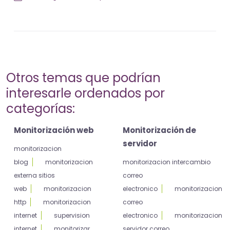
Otros temas que podrían
interesarle ordenados por
categorías:
Monitorización web
Monitorización de
servidor
monitorizacion
blog
monitorizacion
monitorizacion intercambio
externa sitios
correo
web
monitorizacion
electronico
monitorizacion
http
monitorizacion
correo
internet
supervision
electronico
monitorizacion
internet
monitorizar
servidor correo