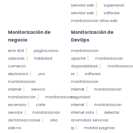
servidor web
supervision
servidor web
software
monitorizacion sitios web
Monitorización de
Monitorización de
negocio
DevOps
error 404
pagina inicio
monitorizacion
adwords
fiabilidad
apache
monitorizacion
comercio
disponibilidad
monitorizaci
electronico
uso
iis
software
monitorizacion
monitorizacion
internet
servicio
internet
monitorizacion
monitorizacion
monitorizacion
seguridad
escenario
corte
internet
monitorizacion
servidor
monitorizacion
internet vista
detectar
de transacciones
sitio
anomalias servicios
web no
ip
monitor paginas