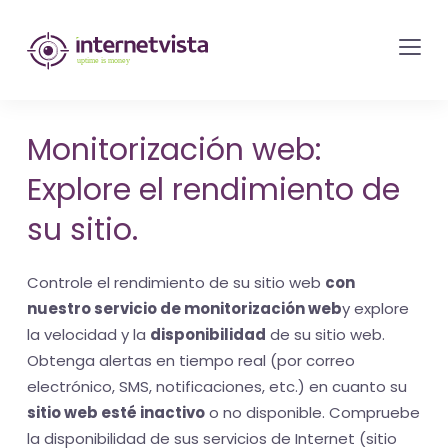
Monitorización
de
internetvista
-
Monitorización web:
control
Explore el rendimiento de
del
sitio
su sitio.
web
y
Controle el rendimiento de su sitio web
con
de
nuestro servicio de monitorización web
y explore
los
la velocidad y la
disponibilidad
de su sitio web.
Obtenga alertas en tiempo real (por correo
servicios
electrónico, SMS, notificaciones, etc.) en cuanto su
de
sitio web esté inactivo
o no disponible. Compruebe
Internet
la disponibilidad de sus servicios de Internet (sitio