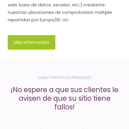
-
web, base de datos, servidor, etc.) mediante
El
nuestras ubicaciones de comprobación múltiple
tiempo
repartidas por Europa/EE. UU.
(activo)
es
Más información
oro
CARACTERÍSTICAS PRINCIPALES
¡No espere a que sus clientes le
avisen de que su sitio tiene
fallos!