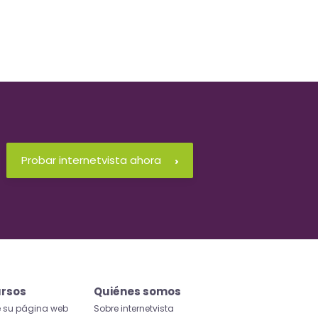
Probar internetvista ahora
rsos
Quiénes somos
e su página web
Sobre internetvista