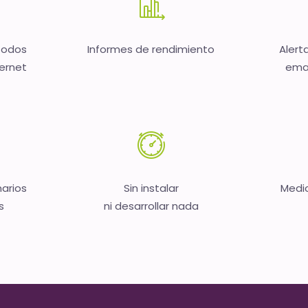
todos
Informes de rendimiento
Alert
ternet
emai
narios
Sin instalar
Medic
s
ni desarrollar nada