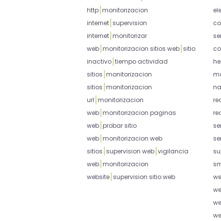
http
monitorizacion
el
internet
supervision
co
internet
monitorizar
se
web
monitorizacion sitios web
sitio
co
inactivo
tiempo actividad
he
sitios
monitorizacion
mo
sitios
monitorizacion
na
url
monitorizacion
re
web
monitorizacion paginas
re
web
probar sitio
se
web
monitorizacion web
se
sitios
supervision web
vigilancia
su
web
monitorizacion
sm
website
supervision sitio web
w
w
w
w