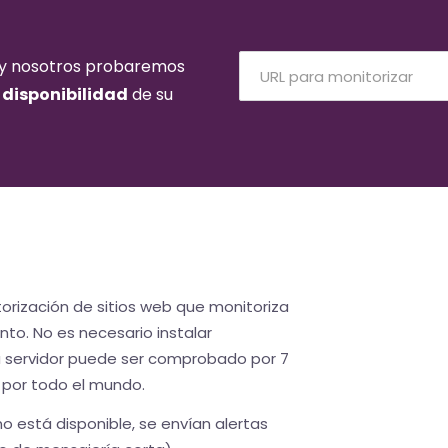
b y nosotros probaremos
a
disponibilidad
de su
torización de sitios web que monitoriza
o. No es necesario instalar
u servidor puede ser comprobado por 7
 por todo el mundo.
o está disponible, se envían alertas