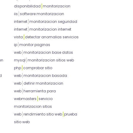
disponibilidad
monitorizacion
iis
software monitorizacion
internet
monitorizacion seguridad
internet
monitorizacion internet
vista
detectar anomalias servicios
ip
monitor paginas
web
monitorizacion base datos
on
mysql
monitorizacion sitios web
php
comprobar sitio
d
web
monitorizacion basada
web
definir monitorizacion
web
herramienta para
webmasters
servicio
monitorizacion sitios
web
rendimiento sitio web
prueba
sitio web