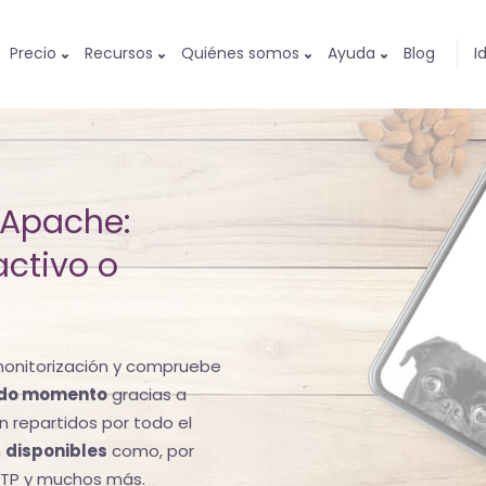
Precio
Recursos
Quiénes somos
Ayuda
Blog
I
 Apache:
activo o
monitorización y compruebe
todo momento
gracias a
n repartidos por todo el
n
disponibles
como, por
SMTP y muchos más.