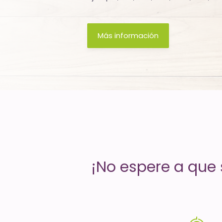
servicios
de
Más información
Internet
-
El
tiempo
(activo)
es
¡No espere a que s
oro