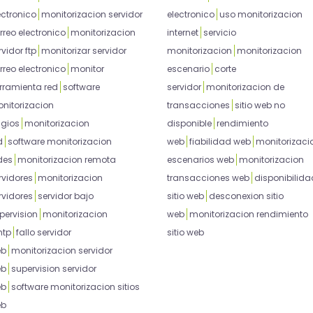
ectronico
monitorizacion servidor
electronico
uso monitorizacion
rreo electronico
monitorizacion
internet
servicio
rvidor ftp
monitorizar servidor
monitorizacion
monitorizacion
rreo electronico
monitor
escenario
corte
rramienta red
software
servidor
monitorizacion de
nitorizacion
transacciones
sitio web no
gios
monitorizacion
disponible
rendimiento
d
software monitorizacion
web
fiabilidad web
monitorizaci
des
monitorizacion remota
escenarios web
monitorizacion
rvidores
monitorizacion
transacciones web
disponibilida
rvidores
servidor bajo
sitio web
desconexion sitio
pervision
monitorizacion
web
monitorizacion rendimiento
tp
fallo servidor
sitio web
eb
monitorizacion servidor
eb
supervision servidor
eb
software monitorizacion sitios
eb