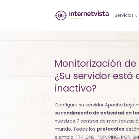
Monitorización
Servicios
de
internetvista
-
Monitorización de
control
¿Su servidor está 
del
inactivo?
sitio
web
Configure su servidor Apache bajo 
y
su
rendimiento de actividad en 
nuestros 7 centros de monitorizació
de
mundo. Todos los
protocolos
está
los
ejemplo, FTP, DNS, TCP, PING, POP, 