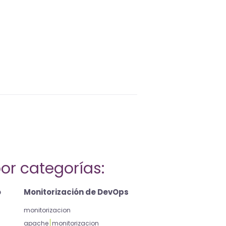
or categorías:
o
Monitorización de DevOps
monitorizacion
apache
monitorizacion