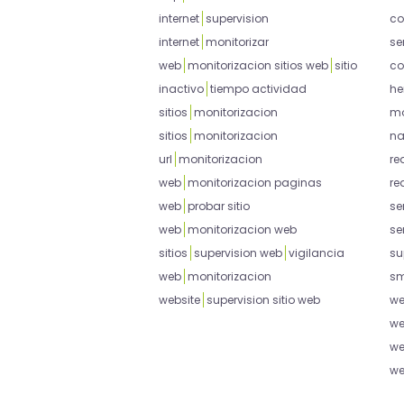
internet
supervision
co
internet
monitorizar
se
web
monitorizacion sitios web
sitio
co
inactivo
tiempo actividad
he
sitios
monitorizacion
mo
sitios
monitorizacion
na
url
monitorizacion
re
web
monitorizacion paginas
re
web
probar sitio
se
web
monitorizacion web
se
sitios
supervision web
vigilancia
su
web
monitorizacion
sm
website
supervision sitio web
w
w
w
w