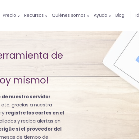
Precio
Recursos
Quiénes somos
Ayuda
Blog
I
erramienta de
hoy mismo!
 de nuestro servidor
:
 etc. gracias a nuestra
a y
registre los cortes en el
llados y reciba alertas en
rigüe si el proveedor del
omesas de tiempo de