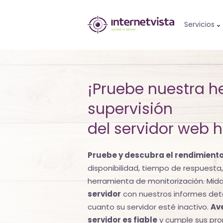
Monitorización
Servicios
de
internetvista
-
¡Pruebe nuestra h
control
supervisión
del
del servidor web 
sitio
Pruebe y descubra el rendimiento
web
disponibilidad, tiempo de respuesta,
y
herramienta de monitorización. Mid
servidor
con nuestros informes deta
de
cuanto su servidor esté inactivo.
Ave
los
servidor es fiable
y cumple sus pr