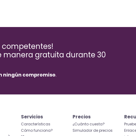
s competentes!
de manera gratuita durante 30
in ningún compromiso
.
Servicios
Precios
Recu
Características
¿Cuánto cuesta?
Prueb
Cómo funciona?
Simulador de precios
Enlace