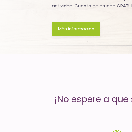
actividad. Cuenta de prueba GRATUI
servicios
de
Más información
Internet
-
El
tiempo
(activo)
es
¡No espere a que s
oro