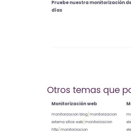
Pruebe nuestra monitorización d
días
Otros temas que po
Monitorización web
Mo
monitorizacion blog
monitorizacion
mo
externa sitios web
monitorizacion
el
http
monitorizacion
el