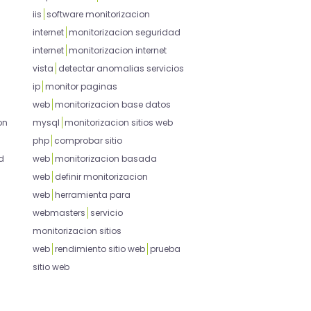
iis
software monitorizacion
internet
monitorizacion seguridad
internet
monitorizacion internet
vista
detectar anomalias servicios
ip
monitor paginas
web
monitorizacion base datos
on
mysql
monitorizacion sitios web
php
comprobar sitio
d
web
monitorizacion basada
web
definir monitorizacion
web
herramienta para
webmasters
servicio
monitorizacion sitios
web
rendimiento sitio web
prueba
sitio web