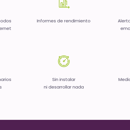
todos
Informes de rendimiento
Alert
ternet
emai
narios
Sin instalar
Medic
s
ni desarrollar nada