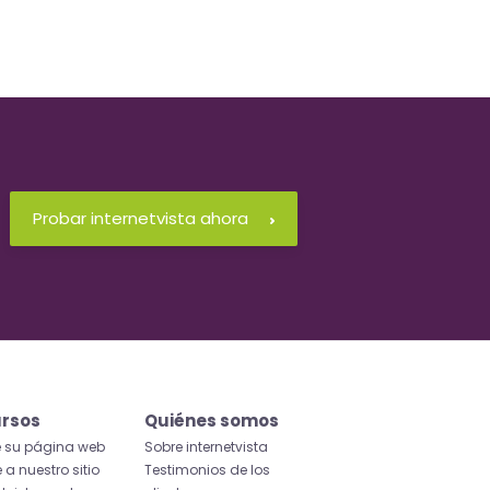
Probar internetvista ahora
rsos
Quiénes somos
e su página web
Sobre internetvista
 a nuestro sitio
Testimonios de los