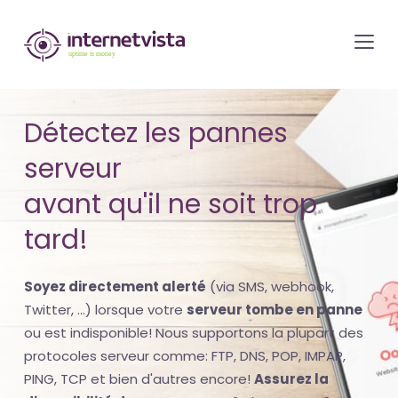
internetvista
monitoring
-
surveillance
Détectez les pannes
de
serveur
site
web
avant qu'il ne soit trop
et
tard!
de
services
Soyez directement alerté
(via SMS, webhook,
internet-
Twitter, ...) lorsque votre
serveur tombe en panne
Uptime
ou est indisponible! Nous supportons la plupart des
is
protocoles serveur comme: FTP, DNS, POP, IMPAP,
money
PING, TCP et bien d'autres encore!
Assurez la