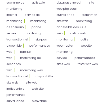
ecommerce
utilisez le
database mysql
site
monitoring
web php sous
internet
service de
surveillance
tester mon
monitoring
monitoring
site web
monitoring
de scenario
panne
accessible depuis le
serveur
monitoring
web
definir web
transactionnel
site pas
monitoring
outils
disponible
performances
webmaster
website
web
fiabilite
monitoring
web
monitoring de
service
performances
scenarios
sites web
tester site web
web
monitoring web
transactionnel
disponibilite
site web
site web
indisponible
web site
performance
surveillance
bienvenue