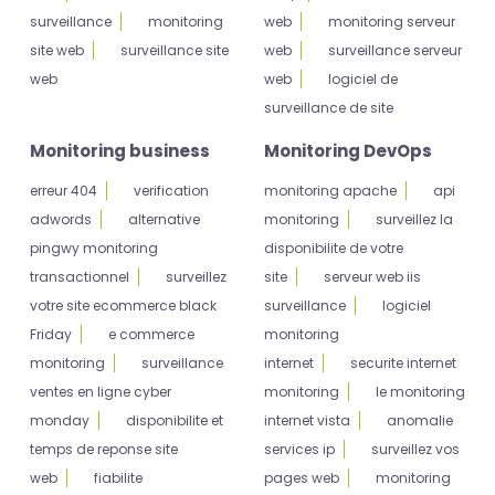
surveillance
monitoring
web
monitoring serveur
site web
surveillance site
web
surveillance serveur
web
web
logiciel de
surveillance de site
Monitoring business
Monitoring DevOps
erreur 404
verification
monitoring apache
api
adwords
alternative
monitoring
surveillez la
pingwy monitoring
disponibilite de votre
transactionnel
surveillez
site
serveur web iis
votre site ecommerce black
surveillance
logiciel
Friday
e commerce
monitoring
monitoring
surveillance
internet
securite internet
ventes en ligne cyber
monitoring
le monitoring
monday
disponibilite et
internet vista
anomalie
temps de reponse site
services ip
surveillez vos
web
fiabilite
pages web
monitoring