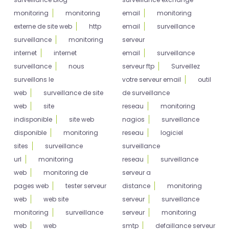
monitoring
monitoring
email
monitoring
externe de site web
http
email
surveillance
surveillance
monitoring
serveur
internet
internet
email
surveillance
surveillance
nous
serveur ftp
Surveillez
surveillons le
votre serveur email
outil
web
surveillance de site
de surveillance
web
site
reseau
monitoring
indisponible
site web
nagios
surveillance
disponible
monitoring
reseau
logiciel
sites
surveillance
surveillance
url
monitoring
reseau
surveillance
web
monitoring de
serveur a
pages web
tester serveur
distance
monitoring
web
web site
serveur
surveillance
monitoring
surveillance
serveur
monitoring
web
web
smtp
defaillance serveur