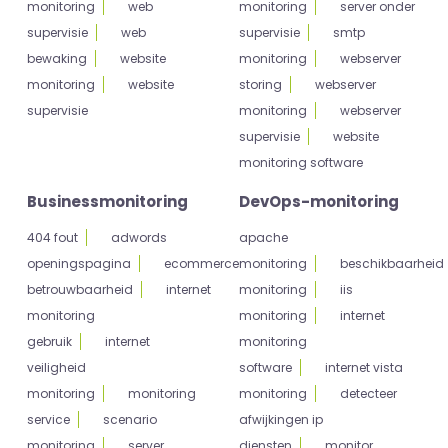
monitoring
web
monitoring
server onder
supervisie
web
supervisie
smtp
bewaking
website
monitoring
webserver
monitoring
website
storing
webserver
supervisie
monitoring
webserver
supervisie
website
monitoring software
Businessmonitoring
DevOps-monitoring
404 fout
adwords
apache
openingspagina
ecommerce
monitoring
beschikbaarheid
betrouwbaarheid
internet
monitoring
iis
monitoring
monitoring
internet
gebruik
internet
monitoring
veiligheid
software
internet vista
monitoring
monitoring
monitoring
detecteer
service
scenario
afwijkingen ip
monitoring
server
diensten
monitor