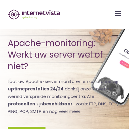
internetvista
monitoring
-
bewaking
Apache-monitoring:
van
Werkt uw server wel of
websites
en
niet?
internetdiensten
-
Laat uw Apache-server monitoren en controleer zijn
Uptime
uptimeprestaties 24/24
dankzij onze 7 over de
is
wereld verspreide monitoringcentra. Alle
protocollen
zijn
beschikbaar
, zoals: FTP, DNS, TCP,
money
PING, POP, SMTP en nog veel meer!