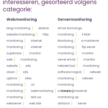
interesseren, gesorteerd volgens
categorie:
Webmonitoring
Servermonitoring
blog monitoring
externe
email exchange
website monitoring
http
monitoring
E Mail
monitoring
internet
Monitoring
e mailserver
monitoring
internet
monitoring
ftp server
supervisie
monitor
monitoring
monitor
web
monitoring
server email
monitor
website
site
netwerk tool
monitoring
down
site
software nagios
netwerk
uptime
sites
monitoring
netwerk
monitoring
url
monitoring
monitoring
webmonitoring
software
webpagina
server
monitoring
test uw
monitoring op
webserver
web site
afstand
server