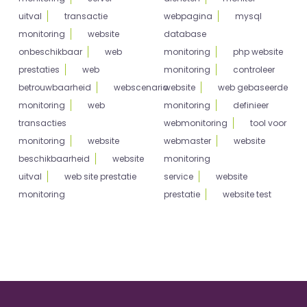
uitval
transactie
webpagina
mysql
monitoring
website
database
onbeschikbaar
web
monitoring
php website
prestaties
web
monitoring
controleer
betrouwbaarheid
webscenario
website
web gebaseerde
monitoring
web
monitoring
definieer
transacties
webmonitoring
tool voor
monitoring
website
webmaster
website
beschikbaarheid
website
monitoring
uitval
web site prestatie
service
website
monitoring
prestatie
website test