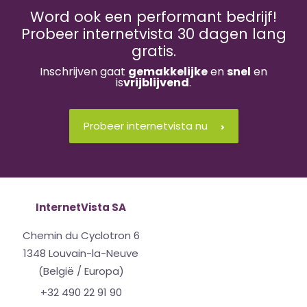
Word ook een performant bedrijf!
Probeer internetvista 30 dagen lang
gratis.
Inschrijven gaat
gemakkelijke
en
snel
en
is
vrijblijvend
.
Probeer internetvista nu
InternetVista SA
Chemin du Cyclotron 6
1348 Louvain-la-Neuve
(België / Europa)
+32 490 22 91 90