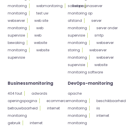
monitoring
webmonitoring
software
webpagina
server
monitoring
test uw
monitoring op
webserver
web site
afstand
server
monitoring
web
monitoring
server onder
supervisie
web
supervisie
smtp
bewaking
website
monitoring
webserver
monitoring
website
storing
webserver
supervisie
monitoring
webserver
supervisie
website
monitoring software
Businessmonitoring
DevOps-monitoring
404 fout
adwords
apache
openingspagina
ecommerce
monitoring
beschikbaarheid
betrouwbaarheid
internet
monitoring
iis
monitoring
monitoring
internet
gebruik
internet
monitoring