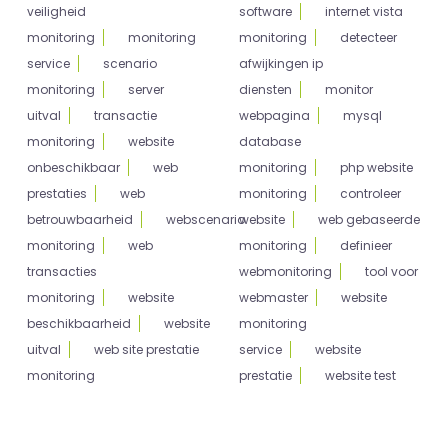
veiligheid
software
internet vista
monitoring
monitoring
monitoring
detecteer
service
scenario
afwijkingen ip
monitoring
server
diensten
monitor
uitval
transactie
webpagina
mysql
monitoring
website
database
onbeschikbaar
web
monitoring
php website
prestaties
web
monitoring
controleer
betrouwbaarheid
webscenario
website
web gebaseerde
monitoring
web
monitoring
definieer
transacties
webmonitoring
tool voor
monitoring
website
webmaster
website
beschikbaarheid
website
monitoring
uitval
web site prestatie
service
website
monitoring
prestatie
website test