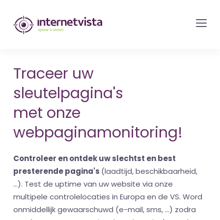
internetvista
monitoring
-
bewaking
Traceer uw
van
sleutelpagina's
websites
en
met onze
internetdiensten
webpaginamonitoring!
-
Uptime
Controleer en ontdek uw slechtst en best
is
presterende pagina's
(laadtijd, beschikbaarheid,
money
...). Test de uptime van uw website via onze
multipele controlelocaties in Europa en de VS. Word
onmiddellijk gewaarschuwd (e-mail, sms, ...) zodra