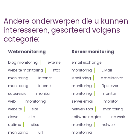
Andere onderwerpen die u kunnen
interesseren, gesorteerd volgens
categorie:
Webmonitoring
Servermonitoring
blog monitoring
externe
email exchange
website monitoring
http
monitoring
E Mail
monitoring
internet
Monitoring
e mailserver
monitoring
internet
monitoring
ftp server
supervisie
monitor
monitoring
monitor
web
monitoring
server email
monitor
website
site
netwerk tool
monitoring
down
site
software nagios
netwerk
uptime
sites
monitoring
netwerk
monitoring
url
monitoring