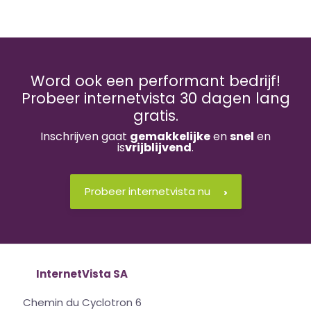
Word ook een performant bedrijf!
Probeer internetvista 30 dagen lang
gratis.
Inschrijven gaat
gemakkelijke
en
snel
en
is
vrijblijvend
.
Probeer internetvista nu
InternetVista SA
Chemin du Cyclotron 6