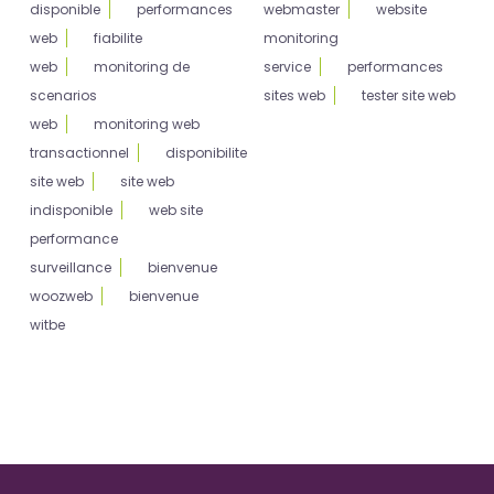
disponible
performances
webmaster
website
web
fiabilite
monitoring
web
monitoring de
service
performances
scenarios
sites web
tester site web
web
monitoring web
transactionnel
disponibilite
site web
site web
indisponible
web site
performance
surveillance
bienvenue
woozweb
bienvenue
witbe