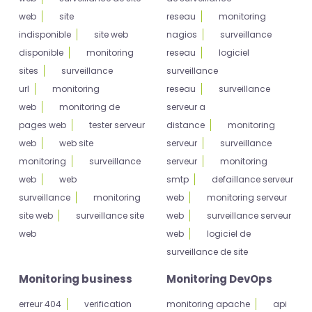
web
site
reseau
monitoring
indisponible
site web
nagios
surveillance
disponible
monitoring
reseau
logiciel
sites
surveillance
surveillance
url
monitoring
reseau
surveillance
web
monitoring de
serveur a
pages web
tester serveur
distance
monitoring
web
web site
serveur
surveillance
monitoring
surveillance
serveur
monitoring
web
web
smtp
defaillance serveur
surveillance
monitoring
web
monitoring serveur
site web
surveillance site
web
surveillance serveur
web
web
logiciel de
surveillance de site
Monitoring business
Monitoring DevOps
erreur 404
verification
monitoring apache
api