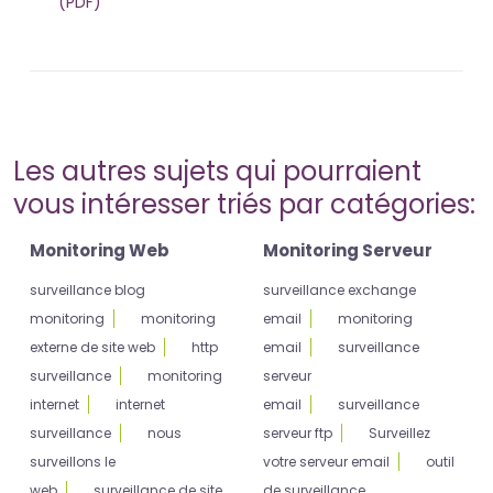
(PDF)
Les autres sujets qui pourraient
vous intéresser triés par catégories:
Monitoring Web
Monitoring Serveur
surveillance blog
surveillance exchange
monitoring
monitoring
email
monitoring
externe de site web
http
email
surveillance
surveillance
monitoring
serveur
internet
internet
email
surveillance
surveillance
nous
serveur ftp
Surveillez
surveillons le
votre serveur email
outil
web
surveillance de site
de surveillance