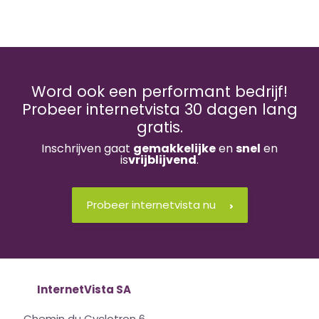
Word ook een performant bedrijf!
Probeer internetvista 30 dagen lang
gratis.
Inschrijven gaat
gemakkelijke
en
snel
en
is
vrijblijvend
.
Probeer internetvista nu
InternetVista SA
Chemin du Cyclotron 6