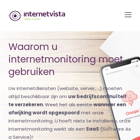
internetvista
monitoring
-
bewaking
Waarom u
van
internetmonitoring moet
websites
en
gebruiken
internetdiensten
-
Uw internetdiensten (website, server, ...) moeten
Uptime
altijd beschikbaar zijn om
uw bedrijfscontinuïteit
is
te verzekeren
. Weet het als eerste
wanneer een
afwijking wordt opgespoord
met onze
money
internetmonitoring. U hoeft niets te installeren, onze
internetmonitoring werkt als een
SaaS
(Software As
a Service)!