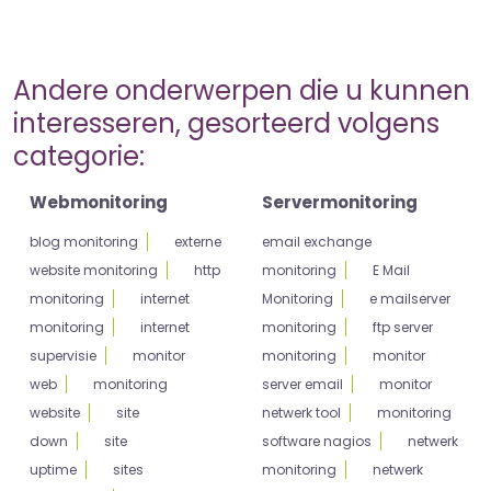
Andere onderwerpen die u kunnen
interesseren, gesorteerd volgens
categorie:
Webmonitoring
Servermonitoring
blog monitoring
externe
email exchange
website monitoring
http
monitoring
E Mail
monitoring
internet
Monitoring
e mailserver
monitoring
internet
monitoring
ftp server
supervisie
monitor
monitoring
monitor
web
monitoring
server email
monitor
website
site
netwerk tool
monitoring
down
site
software nagios
netwerk
uptime
sites
monitoring
netwerk