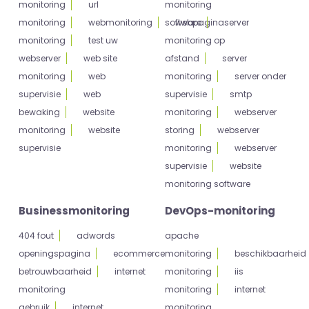
monitoring
url
monitoring
monitoring
webmonitoring
software
webpagina
server
monitoring
test uw
monitoring op
webserver
web site
afstand
server
monitoring
web
monitoring
server onder
supervisie
web
supervisie
smtp
bewaking
website
monitoring
webserver
monitoring
website
storing
webserver
supervisie
monitoring
webserver
supervisie
website
monitoring software
Businessmonitoring
DevOps-monitoring
404 fout
adwords
apache
openingspagina
ecommerce
monitoring
beschikbaarheid
betrouwbaarheid
internet
monitoring
iis
monitoring
monitoring
internet
gebruik
internet
monitoring