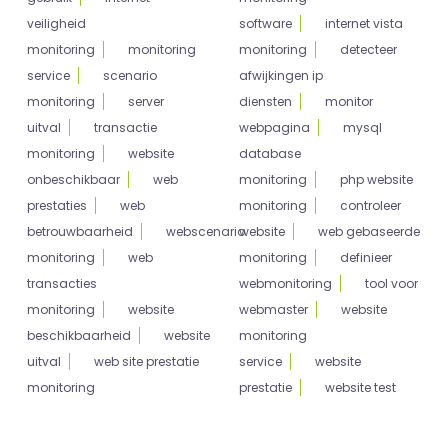
veiligheid
software
internet vista
monitoring
monitoring
monitoring
detecteer
service
scenario
afwijkingen ip
monitoring
server
diensten
monitor
uitval
transactie
webpagina
mysql
monitoring
website
database
onbeschikbaar
web
monitoring
php website
prestaties
web
monitoring
controleer
betrouwbaarheid
webscenario
website
web gebaseerde
monitoring
web
monitoring
definieer
transacties
webmonitoring
tool voor
monitoring
website
webmaster
website
beschikbaarheid
website
monitoring
uitval
web site prestatie
service
website
monitoring
prestatie
website test