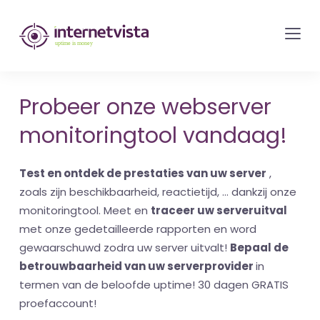
internetvista
monitoring
-
bewaking
Probeer onze webserver
van
monitoringtool vandaag!
websites
en
Test en ontdek de prestaties van uw server
,
internetdiensten
zoals zijn beschikbaarheid, reactietijd, ... dankzij onze
-
monitoringtool. Meet en
traceer uw serveruitval
Uptime
met onze gedetailleerde rapporten en word
is
gewaarschuwd zodra uw server uitvalt!
Bepaal de
money
betrouwbaarheid van uw serverprovider
in
termen van de beloofde uptime! 30 dagen GRATIS
proefaccount!