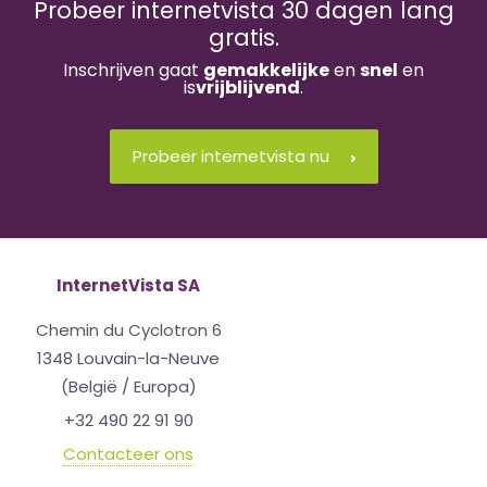
Probeer internetvista 30 dagen lang
gratis.
Inschrijven gaat
gemakkelijke
en
snel
en
is
vrijblijvend
.
Probeer internetvista nu
InternetVista SA
Chemin du Cyclotron 6
1348 Louvain-la-Neuve
(België / Europa)
+32 490 22 91 90
Contacteer ons