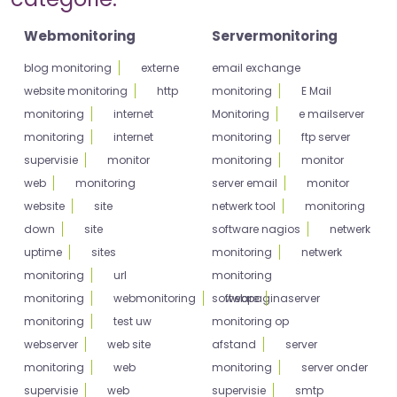
Webmonitoring
Servermonitoring
blog monitoring
externe
email exchange
website monitoring
http
monitoring
E Mail
monitoring
internet
Monitoring
e mailserver
monitoring
internet
monitoring
ftp server
supervisie
monitor
monitoring
monitor
web
monitoring
server email
monitor
website
site
netwerk tool
monitoring
down
site
software nagios
netwerk
uptime
sites
monitoring
netwerk
monitoring
url
monitoring
monitoring
webmonitoring
software
webpagina
server
monitoring
test uw
monitoring op
webserver
web site
afstand
server
monitoring
web
monitoring
server onder
supervisie
web
supervisie
smtp