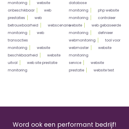
monitoring
website
database
onbeschikbaar
web
monitoring
php website
prestaties
web
monitoring
controleer
betrouwbaarheid
webscenario
website
web gebaseerde
monitoring
web
monitoring
definieer
transacties
webmonitoring
tool voor
monitoring
website
webmaster
website
beschikbaarheid
website
monitoring
uitval
web site prestatie
service
website
monitoring
prestatie
website test
Word ook een performant bedrijf!