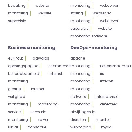
bewaking
website
monitoring
webserver
monitoring
website
storing
webserver
supervisie
monitoring
webserver
supervisie
website
monitoring software
Businessmonitoring
DevOps-monitoring
404 fout
adwords
apache
openingspagina
ecommerce
monitoring
beschikbaarheid
betrouwbaarheid
internet
monitoring
iis
monitoring
monitoring
internet
gebruik
internet
monitoring
veiligheid
software
internet vista
monitoring
monitoring
monitoring
detecteer
service
scenario
afwijkingen ip
monitoring
server
diensten
monitor
uitval
transactie
webpagina
mysql