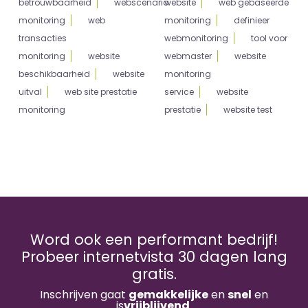
betrouwbaarheid
webscenario
website
web gebaseerde
monitoring
web
monitoring
definieer
transacties
webmonitoring
tool voor
monitoring
website
webmaster
website
beschikbaarheid
website
monitoring
uitval
web site prestatie
service
website
monitoring
prestatie
website test
Word ook een performant bedrijf!
Probeer internetvista 30 dagen lang
gratis.
Inschrijven gaat
gemakkelijke
en
snel
en
is
vrijblijvend
.