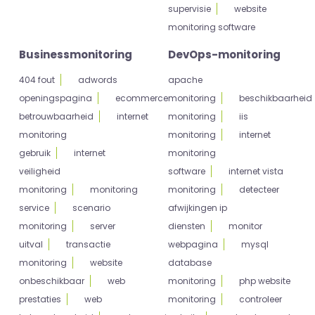
supervisie
website
monitoring software
Businessmonitoring
DevOps-monitoring
404 fout
adwords
apache
openingspagina
ecommerce
monitoring
beschikbaarheid
betrouwbaarheid
internet
monitoring
iis
monitoring
monitoring
internet
gebruik
internet
monitoring
veiligheid
software
internet vista
monitoring
monitoring
monitoring
detecteer
service
scenario
afwijkingen ip
monitoring
server
diensten
monitor
uitval
transactie
webpagina
mysql
monitoring
website
database
onbeschikbaar
web
monitoring
php website
prestaties
web
monitoring
controleer