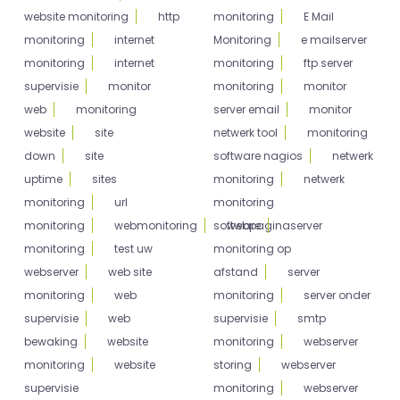
website monitoring
http
monitoring
E Mail
monitoring
internet
Monitoring
e mailserver
monitoring
internet
monitoring
ftp server
supervisie
monitor
monitoring
monitor
web
monitoring
server email
monitor
website
site
netwerk tool
monitoring
down
site
software nagios
netwerk
uptime
sites
monitoring
netwerk
monitoring
url
monitoring
monitoring
webmonitoring
software
webpagina
server
monitoring
test uw
monitoring op
webserver
web site
afstand
server
monitoring
web
monitoring
server onder
supervisie
web
supervisie
smtp
bewaking
website
monitoring
webserver
monitoring
website
storing
webserver
supervisie
monitoring
webserver