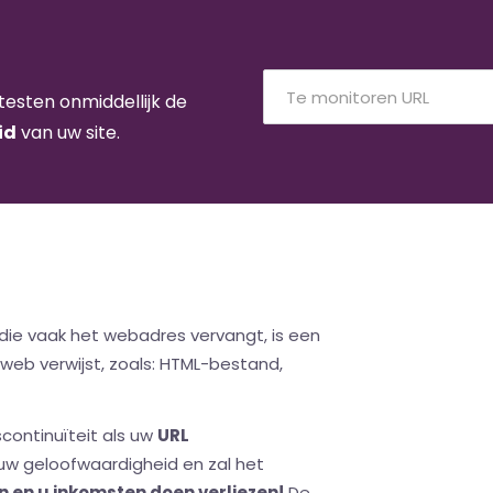
testen onmiddellijk de
id
van uw site.
 die vaak het webadres vervangt, is een
web verwijst, zoals: HTML-bestand,
continuïteit als uw
URL
uw geloofwaardigheid en zal het
 en u inkomsten doen verliezen!
De