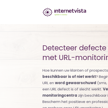
internetvista
monitoring
-
bewaking
Detecteer defecte 
van
met URL-monitori
websites
en
Hoe kunnen uw klanten of prospects
internetdiensten
beschikbaar is of niet werkt
? Begi
URL en
word gewaarschuwd
(sms, e
-
een URL defect is of slecht werkt.
Ve
Uptime
monitoringcentra
zijn beschikbaar 
Bescherm het positieve en professio
is
en probeer onze URL-monitoring !