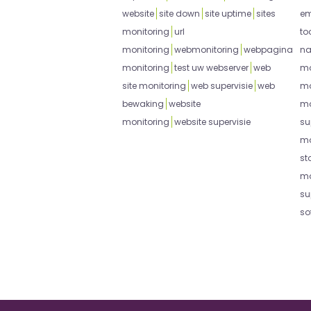
website
site down
site uptime
sites
em
monitoring
url
to
monitoring
webmonitoring
webpagina
na
monitoring
test uw webserver
web
mo
site monitoring
web supervisie
web
mo
bewaking
website
mo
monitoring
website supervisie
su
mo
st
mo
su
so