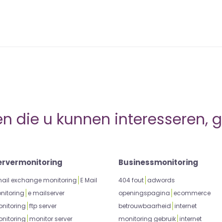
 die u kunnen interesseren, 
ervermonitoring
Businessmonitoring
ail exchange monitoring
E Mail
404 fout
adwords
nitoring
e mailserver
openingspagina
ecommerce
nitoring
ftp server
betrouwbaarheid
internet
nitoring
monitor server
monitoring gebruik
internet