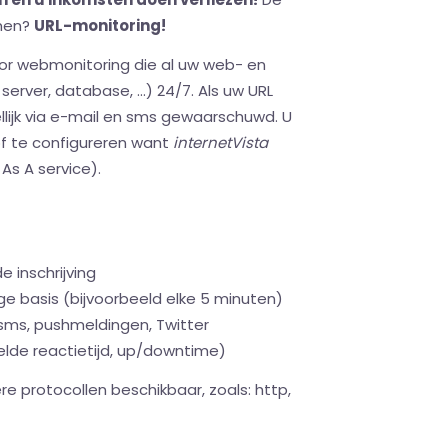
men?
URL-monitoring!
oor webmonitoring die al uw web- en
erver, database, ...) 24/7. Als uw URL
llijk via e-mail en sms gewaarschuwd. U
of te configureren want
internetVista
As A service).
e inschrijving
e basis (bijvoorbeeld elke 5 minuten)
 sms, pushmeldingen, Twitter
de reactietijd, up/downtime)
ere protocollen beschikbaar, zoals: http,