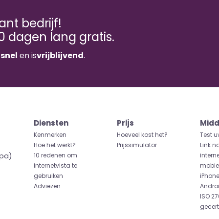
nt bedrijf!
0 dagen lang gratis.
n
snel
en is
vrijblijvend
.
Diensten
Prijs
Midd
Kenmerken
Hoeveel kost het?
Test u
Hoe het werkt?
Prijssimulator
Link n
opa)
10 redenen om
intern
internetvista te
mobiel
gebruiken
iPhon
Adviezen
Andro
ISO 27
gecert