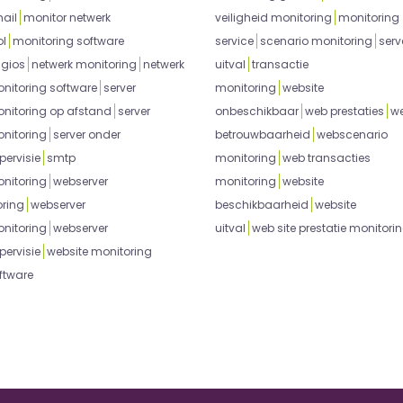
ail
monitor netwerk
veiligheid monitoring
monitoring
ol
monitoring software
service
scenario monitoring
serv
gios
netwerk monitoring
netwerk
uitval
transactie
nitoring software
server
monitoring
website
nitoring op afstand
server
onbeschikbaar
web prestaties
w
nitoring
server onder
betrouwbaarheid
webscenario
pervisie
smtp
monitoring
web transacties
nitoring
webserver
monitoring
website
oring
webserver
beschikbaarheid
website
nitoring
webserver
uitval
web site prestatie monitori
pervisie
website monitoring
ftware