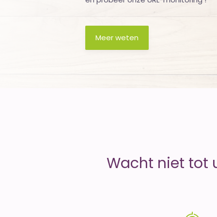
money
Meer weten
Wacht niet tot 