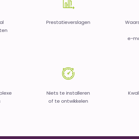
al
Prestatieverslagen
Waars
sten
e-mai
plexe
Niets te installeren
Kwal
s
of te ontwikkelen