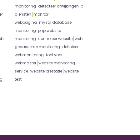
monitoring
detecteer afwijkingen ip
er
diensten
monitor
webpagina
mysql database
monitoring
php website
eb
monitoring
controleer website
web
gebaseerde monitoring
definieer
webmonitoring
tool voor
webmaster
website monitoring
service
website prestatie
website
ng
test