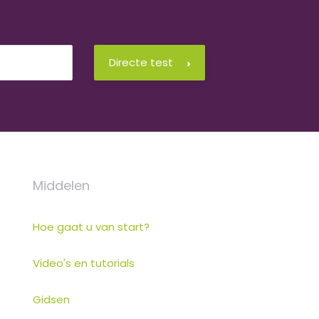
Directe test
Middelen
Hoe gaat u van start?
Video's en tutorials
Gidsen