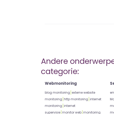
Andere onderwerpen
categorie:
Webmonitoring
S
blog monitoring
externe website
em
monitoring
http monitoring
internet
Mo
monitoring
internet
mo
supervisie
monitor web
monitoring
mo