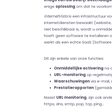
enige
oplossing
om dat te voorko
internetVista
is een infrastructuur v
internetdiensten bewaakt (website, s
niet beschikbaar is, wordt u onmidde
hoeft geen software te installeren 
werkt als een echte SaaS (Software 
Dit zijn enkele van onze functies:
Onmiddellijke activering
na d
URL-monitoring
op regelmatig
Waarschuwingen
via e-mail,
Prestatierapporten
(gemiddel
Naast
URL monitoring
, zijn ook and
https, dns, smtp, pop, tcp, ping...