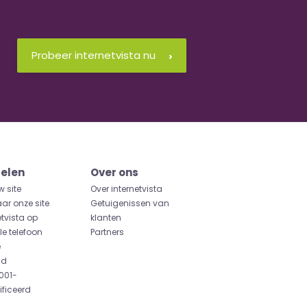
Probeer internetvista nu
elen
Over ons
w site
Over internetvista
aar onze site
Getuigenissen van
etvista op
klanten
e telefoon
Partners
e
id
001-
ificeerd