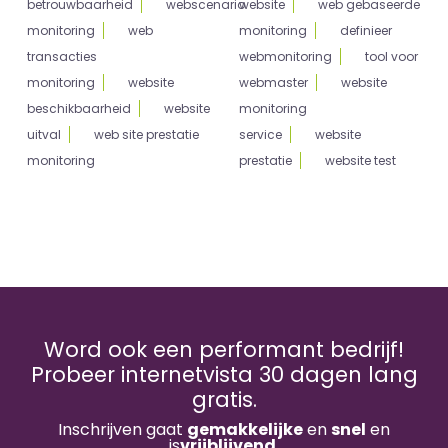
betrouwbaarheid
webscenario
website
web gebaseerde
monitoring
web
monitoring
definieer
transacties
webmonitoring
tool voor
monitoring
website
webmaster
website
beschikbaarheid
website
monitoring
uitval
web site prestatie
service
website
monitoring
prestatie
website test
Word ook een performant bedrijf!
Probeer internetvista 30 dagen lang
gratis.
Inschrijven gaat
gemakkelijke
en
snel
en
is
vrijblijvend
.