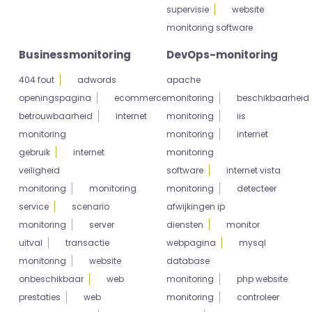
supervisie
website
monitoring software
Businessmonitoring
DevOps-monitoring
404 fout
adwords
apache
openingspagina
ecommerce
monitoring
beschikbaarheid
betrouwbaarheid
internet
monitoring
iis
monitoring
monitoring
internet
gebruik
internet
monitoring
veiligheid
software
internet vista
monitoring
monitoring
monitoring
detecteer
service
scenario
afwijkingen ip
monitoring
server
diensten
monitor
uitval
transactie
webpagina
mysql
monitoring
website
database
onbeschikbaar
web
monitoring
php website
prestaties
web
monitoring
controleer