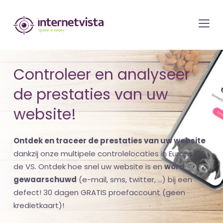
internetvista
monitoring
-
bewaking
Controleer en analyseer
van
de prestaties van uw
websites
en
website!
internetdiensten
-
Ontdek en traceer de prestaties van uw website
Uptime
dankzij onze multipele controlelocaties in Europa en
is
de VS. Ontdek hoe snel uw website is en
word
gewaarschuwd
(e-mail, sms, twitter, ...) bij een
money
defect! 30 dagen GRATIS proefaccount (geen
kredietkaart)!