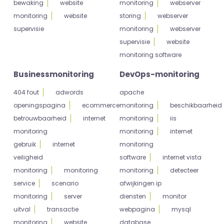
bewaking
website
monitoring
webserver
monitoring
website
storing
webserver
supervisie
monitoring
webserver
supervisie
website
monitoring software
Businessmonitoring
DevOps-monitoring
404 fout
adwords
apache
openingspagina
ecommerce
monitoring
beschikbaarheid
betrouwbaarheid
internet
monitoring
iis
monitoring
monitoring
internet
gebruik
internet
monitoring
veiligheid
software
internet vista
monitoring
monitoring
monitoring
detecteer
service
scenario
afwijkingen ip
monitoring
server
diensten
monitor
uitval
transactie
webpagina
mysql
monitoring
website
database