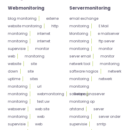
Webmonitoring
Servermonitoring
blog monitoring
externe
email exchange
website monitoring
http
monitoring
E Mail
monitoring
internet
Monitoring
e mailserver
monitoring
internet
monitoring
ftp server
supervisie
monitor
monitoring
monitor
web
monitoring
server email
monitor
website
site
netwerk tool
monitoring
down
site
software nagios
netwerk
uptime
sites
monitoring
netwerk
monitoring
url
monitoring
monitoring
webmonitoring
software
webpagina
server
monitoring
test uw
monitoring op
webserver
web site
afstand
server
monitoring
web
monitoring
server onder
supervisie
web
supervisie
smtp