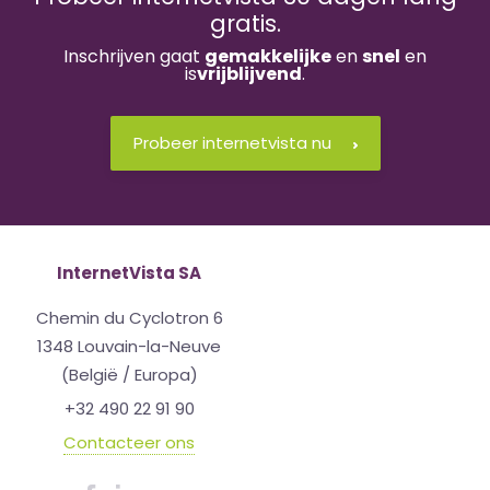
gratis.
Inschrijven gaat
gemakkelijke
en
snel
en
is
vrijblijvend
.
Probeer internetvista nu
InternetVista SA
Chemin du Cyclotron 6
1348 Louvain-la-Neuve
(België / Europa)
+32 490 22 91 90
Contacteer ons