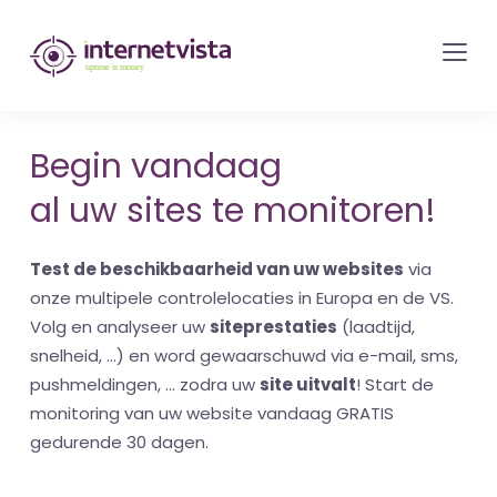
internetvista
monitoring
-
bewaking
Begin vandaag
van
al uw sites te monitoren!
websites
en
Test de beschikbaarheid van uw websites
via
internetdiensten
onze multipele controlelocaties in Europa en de VS.
-
Volg en analyseer uw
siteprestaties
(laadtijd,
Uptime
snelheid, ...) en word gewaarschuwd via e-mail, sms,
is
pushmeldingen, ... zodra uw
site uitvalt
! Start de
money
monitoring van uw website vandaag GRATIS
gedurende 30 dagen.