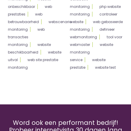
onbeschikbaar
web
monitoring
php website
prestaties
web
monitoring
controleer
betrouwbaarheid
webscenario
website
web gebaseerde
monitoring
web
monitoring
definieer
transacties
webmonitoring
tool voor
monitoring
website
webmaster
website
beschikbaarheid
website
monitoring
uitval
web site prestatie
service
website
monitoring
prestatie
website test
Word ook een performant bedrijf!
Probeer internetvista 30 dagen lang