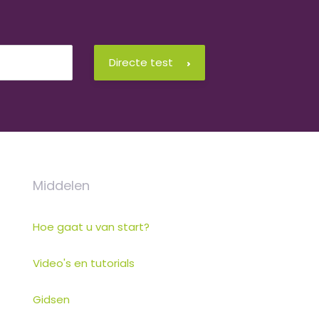
Directe test
Middelen
Hoe gaat u van start?
Video's en tutorials
Gidsen