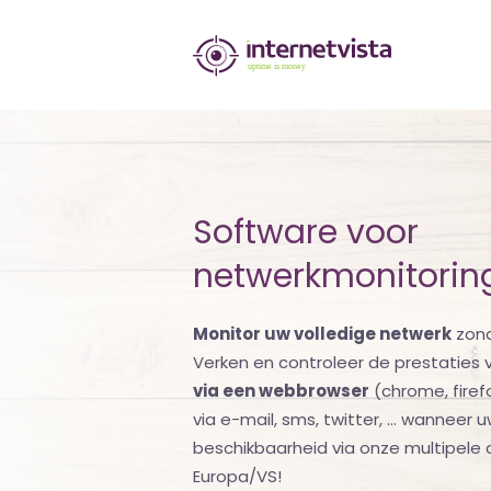
internetvista
monitoring
-
bewaking
van
Software voor
websites
netwerkmonitorin
en
Monitor uw volledige netwerk
zond
internetdiensten
Verken en controleer de prestaties 
-
via een webbrowser
(chrome, firef
via e-mail, sms, twitter, ... wanneer 
Uptime
beschikbaarheid via onze multipele c
is
Europa/VS!