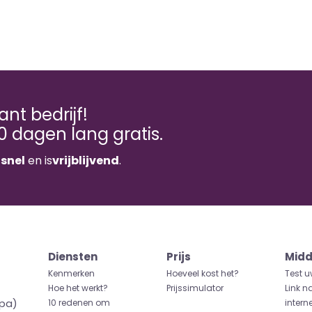
nt bedrijf!
0 dagen lang gratis.
n
snel
en is
vrijblijvend
.
Diensten
Prijs
Midd
Kenmerken
Hoeveel kost het?
Test u
Hoe het werkt?
Prijssimulator
Link n
opa)
10 redenen om
intern