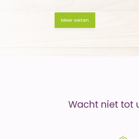
money
Meer weten
Wacht niet tot 