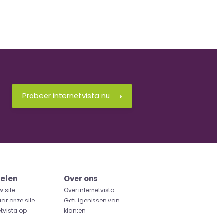
Probeer internetvista nu
elen
Over ons
w site
Over internetvista
aar onze site
Getuigenissen van
etvista op
klanten