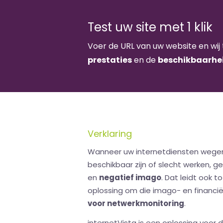
Test uw site met 1 klik
Voer de URL van uw website en wij 
prestaties
en de
beschikbaarhe
Verklaring
Wanneer uw internetdiensten wegen
beschikbaar zijn of slecht werken, g
en
negatief imago
. Dat leidt ook t
oplossing om die imago- en financi
voor netwerkmonitoring
.
internetVista is een oplossing voor 