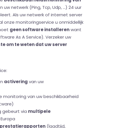
uw netwerk (Ping, Tcp, Udp, ...) 24 uur
eert. Als uw netwerk of internet server
zal onze monitoringservice u onmiddellijk
 moet
geen software installeren
want
ftware As A Service). Verzeker uw
te om te weten dat uw server
ice:
en
activering
van uw
de monitoring van uw beschikbaarheid
tware)
g gebeurt via
multipele
 Europa
prestatierapporten
(laadtijd,