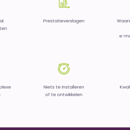
al
Prestatieverslagen
Waars
sten
e-mai
plexe
Niets te installeren
Kwal
s
of te ontwikkelen