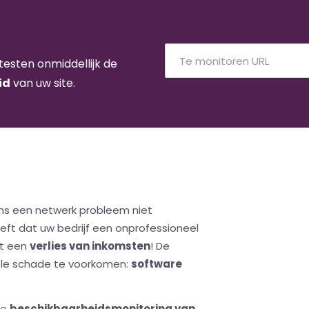
testen onmiddellijk de
id
van uw site.
s een netwerk probleem niet
eeft dat uw bedrijf een onprofessioneel
ot een
verlies van inkomsten
! De
ële schade te voorkomen:
software
de
beschikbaarheidsmonitoring van