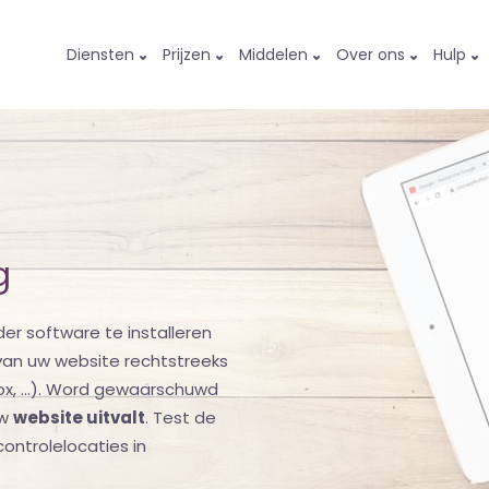
Diensten
Prijzen
Middelen
Over ons
Hulp
g
er software te installeren
van uw website rechtstreeks
ox, ...). Word gewaarschuwd
uw
website uitvalt
. Test de
ontrolelocaties in