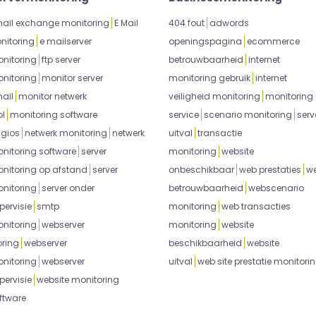
ail exchange monitoring
E Mail
404 fout
adwords
nitoring
e mailserver
openingspagina
ecommerce
nitoring
ftp server
betrouwbaarheid
internet
nitoring
monitor server
monitoring gebruik
internet
ail
monitor netwerk
veiligheid monitoring
monitoring
ol
monitoring software
service
scenario monitoring
serv
gios
netwerk monitoring
netwerk
uitval
transactie
nitoring software
server
monitoring
website
nitoring op afstand
server
onbeschikbaar
web prestaties
w
nitoring
server onder
betrouwbaarheid
webscenario
pervisie
smtp
monitoring
web transacties
nitoring
webserver
monitoring
website
oring
webserver
beschikbaarheid
website
nitoring
webserver
uitval
web site prestatie monitori
pervisie
website monitoring
ftware