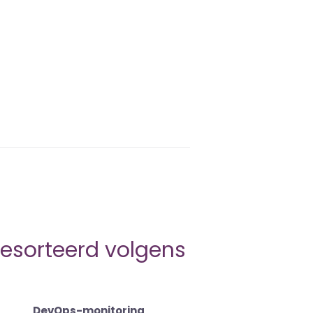
gesorteerd volgens
DevOps-monitoring