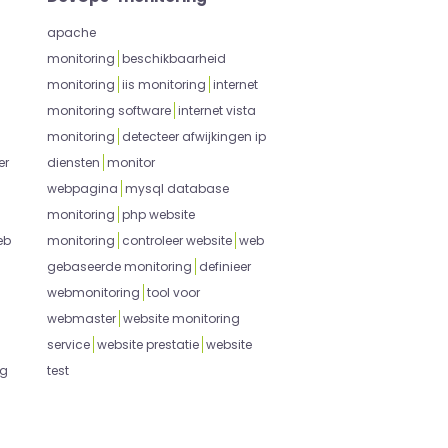
apache
monitoring
beschikbaarheid
monitoring
iis monitoring
internet
monitoring software
internet vista
monitoring
detecteer afwijkingen ip
er
diensten
monitor
webpagina
mysql database
monitoring
php website
eb
monitoring
controleer website
web
gebaseerde monitoring
definieer
webmonitoring
tool voor
webmaster
website monitoring
service
website prestatie
website
ng
test