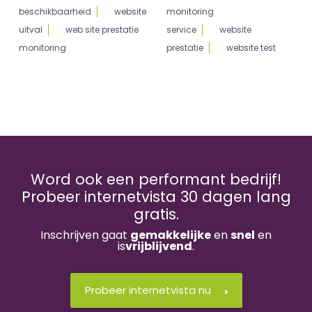
beschikbaarheid
website
monitoring
uitval
web site prestatie
service
website
monitoring
prestatie
website test
Word ook een performant bedrijf!
Probeer internetvista 30 dagen lang
gratis.
Inschrijven gaat
gemakkelijke
en
snel
en
is
vrijblijvend
.
Probeer internetvista nu