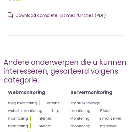
Download complete lijst met functies (PDF)
Andere onderwerpen die u kunnen
interesseren, gesorteerd volgens
categorie:
Webmonitoring
Servermonitoring
blog monitoring
externe
email exchange
website monitoring
http
monitoring
E Mail
monitoring
internet
Monitoring
e mailserver
monitoring
internet
monitoring
ftp server