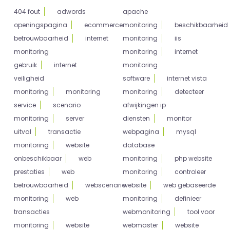
404 fout
adwords
apache
openingspagina
ecommerce
monitoring
beschikbaarheid
betrouwbaarheid
internet
monitoring
iis
monitoring
monitoring
internet
gebruik
internet
monitoring
veiligheid
software
internet vista
monitoring
monitoring
monitoring
detecteer
service
scenario
afwijkingen ip
monitoring
server
diensten
monitor
uitval
transactie
webpagina
mysql
monitoring
website
database
onbeschikbaar
web
monitoring
php website
prestaties
web
monitoring
controleer
betrouwbaarheid
webscenario
website
web gebaseerde
monitoring
web
monitoring
definieer
transacties
webmonitoring
tool voor
monitoring
website
webmaster
website