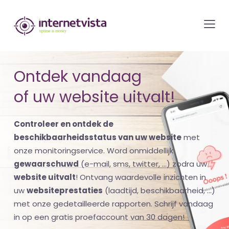
internetvista
monitoring
-
bewaking
Ontdek vandaag
van
of uw website uitvalt!
websites
en
Controleer en ontdek de
internetdiensten
beschikbaarheidsstatus van uw website
met
-
onze monitoringservice. Word onmiddellijk
Uptime
gewaarschuwd
(e-mail, sms, twitter, ...) zodra uw
is
website uitvalt
! Ontvang waardevolle inzichten in
money
uw
websiteprestaties
(laadtijd, beschikbaarheid, ...)
met onze gedetailleerde rapporten. Schrijf vandaag
in op een gratis proefaccount van 30 dagen!