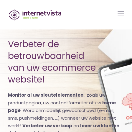
internetvista
monitoring
-
bewaking
Verbeter de
van
betrouwbaarheid
websites
en
van uw ecommerce
internetdiensten
website!
-
Uptime
Monitor al uw sleutelelementen
, zoals uw
is
productpagina, uw contactformulier of uw
home
money
page
. Word onmiddellijk gewaarschuwd (e-mail,
sms, pushmeldingen, ...) wanneer uw website niet
werkt!
Verbeter uw verkoop
en
lever uw klanten