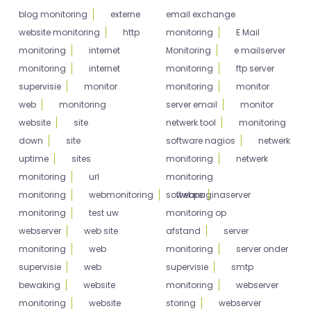
blog monitoring
externe
email exchange
website monitoring
http
monitoring
E Mail
monitoring
internet
Monitoring
e mailserver
monitoring
internet
monitoring
ftp server
supervisie
monitor
monitoring
monitor
web
monitoring
server email
monitor
website
site
netwerk tool
monitoring
down
site
software nagios
netwerk
uptime
sites
monitoring
netwerk
monitoring
url
monitoring
monitoring
webmonitoring
software
webpagina
server
monitoring
test uw
monitoring op
webserver
web site
afstand
server
monitoring
web
monitoring
server onder
supervisie
web
supervisie
smtp
bewaking
website
monitoring
webserver
monitoring
website
storing
webserver