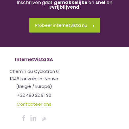
Inschrijven gaat
gemakkelijke
en
snel
en
is
vrijblijvend
.
Probeer internetvista nu
InternetVista SA
Chemin du Cyclotron 6
1348 Louvain-la-Neuve
(België / Europa)
+32 490 22 91 90
Contacteer ons