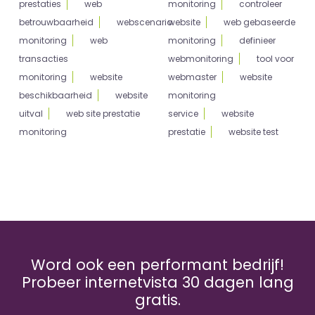
prestaties
web
monitoring
controleer
betrouwbaarheid
webscenario
website
web gebaseerde
monitoring
web
monitoring
definieer
transacties
webmonitoring
tool voor
monitoring
website
webmaster
website
beschikbaarheid
website
monitoring
uitval
web site prestatie
service
website
monitoring
prestatie
website test
Word ook een performant bedrijf!
Probeer internetvista 30 dagen lang
gratis.