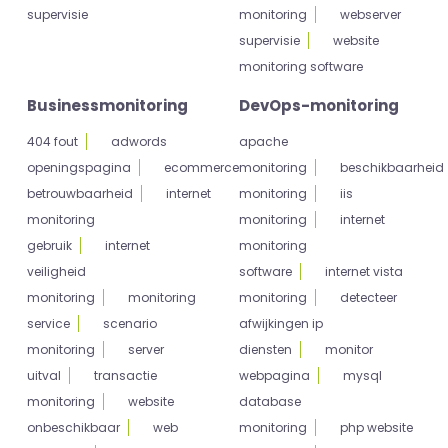
supervisie
monitoring
webserver
supervisie
website
monitoring software
Businessmonitoring
DevOps-monitoring
404 fout
adwords
apache
openingspagina
ecommerce
monitoring
beschikbaarheid
betrouwbaarheid
internet
monitoring
iis
monitoring
monitoring
internet
gebruik
internet
monitoring
veiligheid
software
internet vista
monitoring
monitoring
monitoring
detecteer
service
scenario
afwijkingen ip
monitoring
server
diensten
monitor
uitval
transactie
webpagina
mysql
monitoring
website
database
onbeschikbaar
web
monitoring
php website