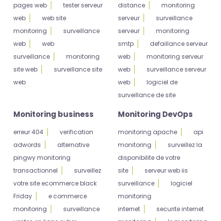
pages web
tester serveur
distance
monitoring
web
web site
serveur
surveillance
monitoring
surveillance
serveur
monitoring
web
web
smtp
defaillance serveur
surveillance
monitoring
web
monitoring serveur
site web
surveillance site
web
surveillance serveur
web
web
logiciel de
surveillance de site
Monitoring business
Monitoring DevOps
erreur 404
verification
monitoring apache
api
adwords
alternative
monitoring
surveillez la
pingwy monitoring
disponibilite de votre
transactionnel
surveillez
site
serveur web iis
votre site ecommerce black
surveillance
logiciel
Friday
e commerce
monitoring
monitoring
surveillance
internet
securite internet