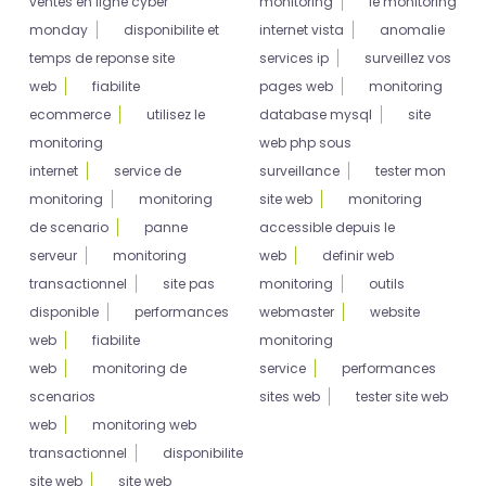
ventes en ligne cyber
monitoring
le monitoring
monday
disponibilite et
internet vista
anomalie
temps de reponse site
services ip
surveillez vos
web
fiabilite
pages web
monitoring
ecommerce
utilisez le
database mysql
site
monitoring
web php sous
internet
service de
surveillance
tester mon
monitoring
monitoring
site web
monitoring
de scenario
panne
accessible depuis le
serveur
monitoring
web
definir web
transactionnel
site pas
monitoring
outils
disponible
performances
webmaster
website
web
fiabilite
monitoring
web
monitoring de
service
performances
scenarios
sites web
tester site web
web
monitoring web
transactionnel
disponibilite
site web
site web