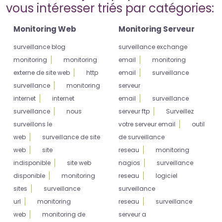
vous intéresser triés par catégories:
Monitoring Web
Monitoring Serveur
surveillance blog
surveillance exchange
monitoring
monitoring
email
monitoring
externe de site web
http
email
surveillance
surveillance
monitoring
serveur
internet
internet
email
surveillance
surveillance
nous
serveur ftp
Surveillez
surveillons le
votre serveur email
outil
web
surveillance de site
de surveillance
web
site
reseau
monitoring
indisponible
site web
nagios
surveillance
disponible
monitoring
reseau
logiciel
sites
surveillance
surveillance
url
monitoring
reseau
surveillance
web
monitoring de
serveur a