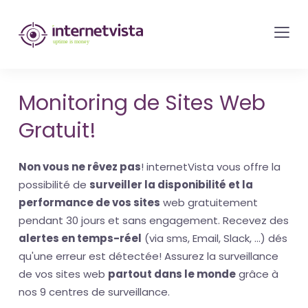
internetvista
monitoring
-
surveillance
Monitoring de Sites Web
de
Gratuit!
site
web
Non vous ne rêvez pas
! internetVista vous offre la
et
possibilité de
surveiller la disponibilité et la
de
performance de vos sites
web gratuitement
services
pendant 30 jours et sans engagement. Recevez des
internet-
alertes en temps-réel
(via sms, Email, Slack, ...) dés
Uptime
qu'une erreur est détectée! Assurez la surveillance
is
de vos sites web
partout dans le monde
grâce à
money
nos 9 centres de surveillance.