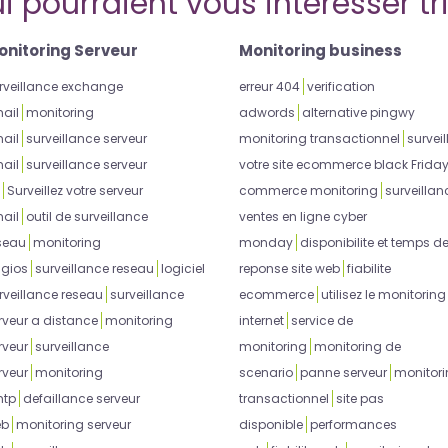
i pourraient vous intéresser tr
onitoring Serveur
Monitoring business
rveillance exchange
erreur 404
verification
ail
monitoring
adwords
alternative pingwy
ail
surveillance serveur
monitoring transactionnel
surveil
ail
surveillance serveur
votre site ecommerce black Frida
Surveillez votre serveur
commerce monitoring
surveillan
ail
outil de surveillance
ventes en ligne cyber
seau
monitoring
monday
disponibilite et temps d
gios
surveillance reseau
logiciel
reponse site web
fiabilite
rveillance reseau
surveillance
ecommerce
utilisez le monitoring
rveur a distance
monitoring
internet
service de
rveur
surveillance
monitoring
monitoring de
rveur
monitoring
scenario
panne serveur
monitor
tp
defaillance serveur
transactionnel
site pas
eb
monitoring serveur
disponible
performances