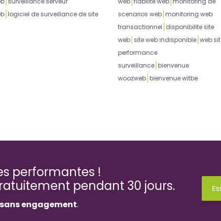
eb
surveillance serveur
web
fiabilite web
monitoring de
eb
logiciel de surveillance de site
scenarios web
monitoring web
transactionnel
disponibilite site
web
site web indisponible
web sit
performance
surveillance
bienvenue
woozweb
bienvenue witbe
ses performantes !
gratuitement pendant 30 jours.
Es
sans engagement
.