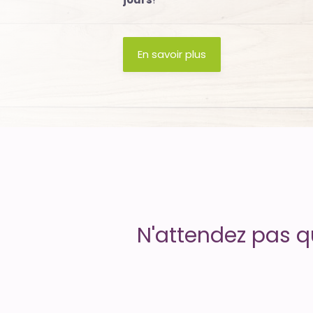
Uptime
is
En savoir plus
money
N'attendez pas q