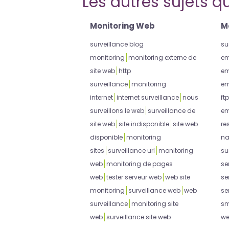
Les autres sujets qu
Monitoring Web
M
surveillance blog
su
monitoring
monitoring externe de
em
site web
http
em
surveillance
monitoring
em
internet
internet surveillance
nous
ftp
surveillons le web
surveillance de
em
site web
site indisponible
site web
re
disponible
monitoring
na
sites
surveillance url
monitoring
su
web
monitoring de pages
se
web
tester serveur web
web site
se
monitoring
surveillance web
web
se
surveillance
monitoring site
sm
web
surveillance site web
w