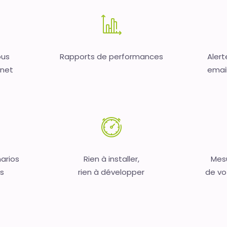
ous
Rapports de performances
Alert
rnet
email,
arios
Rien à installer,
Mesu
s
rien à développer
de vo