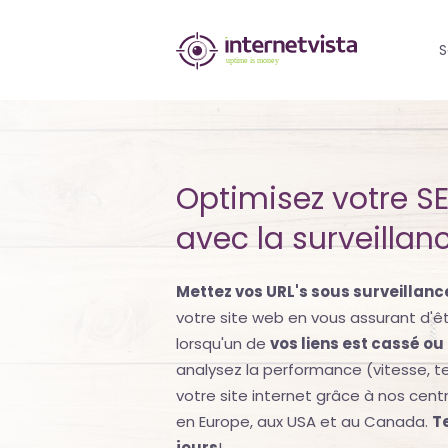
internetvista
S
monitoring
-
surveillance
Optimisez votre S
de
avec la surveillanc
site
web
Mettez vos URL's sous surveillance
et
votre site web en vous assurant d'ê
lorsqu'un de
vos liens est cassé ou
de
analysez la performance (vitesse, t
services
votre site internet grâce à nos centr
en Europe, aux USA et au Canada.
T
internet-
jours
!