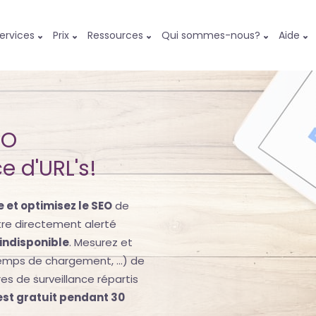
ervices
Prix
Ressources
Qui sommes-nous?
Aide
EO
e d'URL's!
 et optimisez le SEO
de
tre directement alerté
 indisponible
. Mesurez et
emps de chargement, ...) de
es de surveillance répartis
est gratuit pendant 30