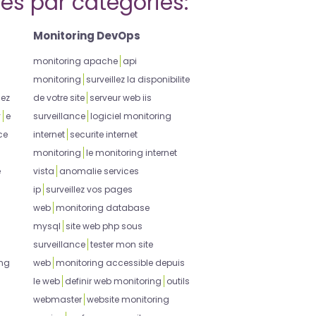
iés par catégories:
Monitoring DevOps
monitoring apache
api
monitoring
surveillez la disponibilite
lez
de votre site
serveur web iis
y
e
surveillance
logiciel monitoring
ce
internet
securite internet
monitoring
le monitoring internet
e
vista
anomalie services
ip
surveillez vos pages
web
monitoring database
mysql
site web php sous
surveillance
tester mon site
ing
web
monitoring accessible depuis
le web
definir web monitoring
outils
webmaster
website monitoring