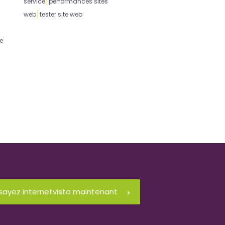
service
performances sites
web
tester site web
e
sayez internetvista maintenant