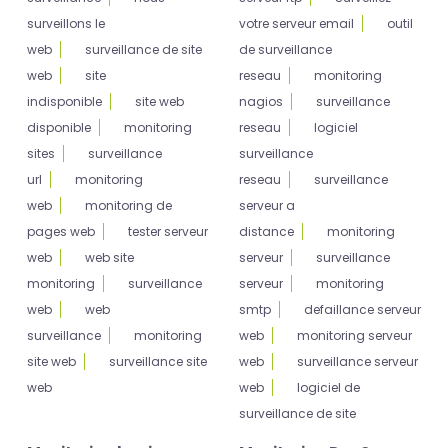
surveillons le
votre serveur email
outil
web
surveillance de site
de surveillance
web
site
reseau
monitoring
indisponible
site web
nagios
surveillance
disponible
monitoring
reseau
logiciel
sites
surveillance
surveillance
url
monitoring
reseau
surveillance
web
monitoring de
serveur a
pages web
tester serveur
distance
monitoring
web
web site
serveur
surveillance
monitoring
surveillance
serveur
monitoring
web
web
smtp
defaillance serveur
surveillance
monitoring
web
monitoring serveur
site web
surveillance site
web
surveillance serveur
web
web
logiciel de
surveillance de site