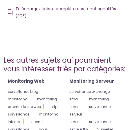
Téléchargez la liste complète des fonctionnalités
(PDF)
Les autres sujets qui pourraient
vous intéresser triés par catégories:
Monitoring Web
Monitoring Serveur
surveillance blog
surveillance exchange
monitoring
monitoring
email
monitoring
externe de site web
http
email
surveillance
surveillance
monitoring
serveur
internet
internet
email
surveillance
surveillance
nous
serveur ftp
Surveillez