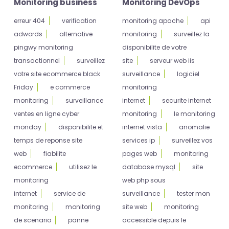
Monitoring business
Monitoring DevOps
erreur 404
verification
monitoring apache
api
adwords
alternative
monitoring
surveillez la
pingwy monitoring
disponibilite de votre
transactionnel
surveillez
site
serveur web iis
votre site ecommerce black
surveillance
logiciel
Friday
e commerce
monitoring
monitoring
surveillance
internet
securite internet
ventes en ligne cyber
monitoring
le monitoring
monday
disponibilite et
internet vista
anomalie
temps de reponse site
services ip
surveillez vos
web
fiabilite
pages web
monitoring
ecommerce
utilisez le
database mysql
site
monitoring
web php sous
internet
service de
surveillance
tester mon
monitoring
monitoring
site web
monitoring
de scenario
panne
accessible depuis le