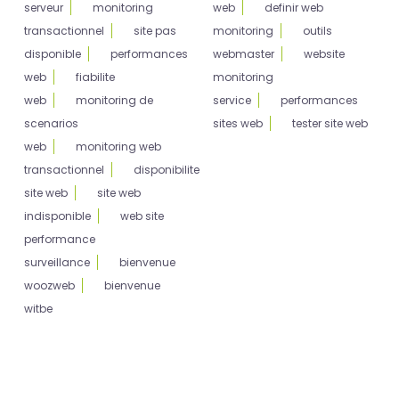
serveur
monitoring
web
definir web
transactionnel
site pas
monitoring
outils
disponible
performances
webmaster
website
web
fiabilite
monitoring
web
monitoring de
service
performances
scenarios
sites web
tester site web
web
monitoring web
transactionnel
disponibilite
site web
site web
indisponible
web site
performance
surveillance
bienvenue
woozweb
bienvenue
witbe