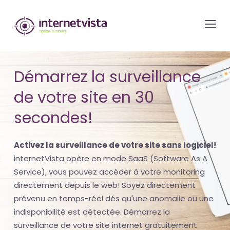
internetvista
monitoring
-
surveillance
Démarrez la surveillance
de
de votre site en 30
site
web
secondes!
et
de
Activez la surveillance de votre site sans logiciel!
services
internetVista opère en mode SaaS (Software As A
internet-
Service), vous pouvez accéder à votre monitoring
directement depuis le web! Soyez directement
Uptime
prévenu en temps-réel dés qu'une anomalie ou une
is
indisponibilité est détectée. Démarrez la
money
surveillance de votre site internet gratuitement