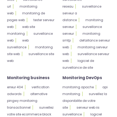
url
monitoring
reseau
surveillance
web
monitoring de
serveur a
pages web
tester serveur
distance
monitoring
web
web site
serveur
surveillance
monitoring
surveillance
serveur
monitoring
web
web
smtp
defaillance serveur
surveillance
monitoring
web
monitoring serveur
site web
surveillance site
web
surveillance serveur
web
web
logiciel de
surveillance de site
Monitoring business
Monitoring DevOps
erreur 404
verification
monitoring apache
api
adwords
alternative
monitoring
surveillez la
pingwy monitoring
disponibilite de votre
transactionnel
surveillez
site
serveur web iis
votre site ecommerce black
surveillance
logiciel