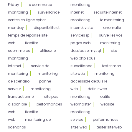
Friday
e commerce
monitoring
monitoring
surveillance
internet
securite internet
ventes en ligne cyber
monitoring
le monitoring
monday
disponibilite et
internet vista
anomalie
temps de reponse site
services ip
surveillez vos
web
fiabilite
pages web
monitoring
ecommerce
utilisez le
database mysql
site
monitoring
web php sous
internet
service de
surveillance
tester mon
monitoring
monitoring
site web
monitoring
de scenario
panne
accessible depuis le
serveur
monitoring
web
definir web
transactionnel
site pas
monitoring
outils
disponible
performances
webmaster
website
web
fiabilite
monitoring
web
monitoring de
service
performances
scenarios
sites web
tester site web