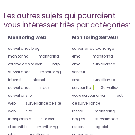
Les autres sujets qui pourraient
vous intéresser triés par catégories:
Monitoring Web
Monitoring Serveur
surveillance blog
surveillance exchange
monitoring
monitoring
email
monitoring
externe de site web
http
email
surveillance
surveillance
monitoring
serveur
internet
internet
email
surveillance
surveillance
nous
serveur ftp
Surveillez
surveillons le
votre serveur email
outil
web
surveillance de site
de surveillance
web
site
reseau
monitoring
indisponible
site web
nagios
surveillance
disponible
monitoring
reseau
logiciel
sites
surveillance
surveillance