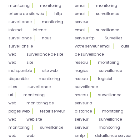
monitoring
monitoring
email
monitoring
externe de site web
http
email
surveillance
surveillance
monitoring
serveur
internet
internet
email
surveillance
surveillance
nous
serveur ftp
Surveillez
surveillons le
votre serveur email
outil
web
surveillance de site
de surveillance
web
site
reseau
monitoring
indisponible
site web
nagios
surveillance
disponible
monitoring
reseau
logiciel
sites
surveillance
surveillance
url
monitoring
reseau
surveillance
web
monitoring de
serveur a
pages web
tester serveur
distance
monitoring
web
web site
serveur
surveillance
monitoring
surveillance
serveur
monitoring
web
web
smtp
defaillance serveur