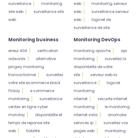
surveillance
monitoring
web
monitoring serveur
site web
surveillance site
web
surveillance serveur
web
web
logiciel de
surveillance de site
Monitoring business
Monitoring DevOps
erreur 404
verification
monitoring apache
api
adwords
alternative
monitoring
surveillez la
pingwy monitoring
disponibilite de votre
transactionnel
surveillez
site
serveur web iis
votre site ecommerce black
surveillance
logiciel
Friday
e commerce
monitoring
monitoring
surveillance
internet
securite internet
ventes en ligne cyber
monitoring
le monitoring
monday
disponibilite et
internet vista
anomalie
temps de reponse site
services ip
surveillez vos
web
fiabilite
pages web
monitoring