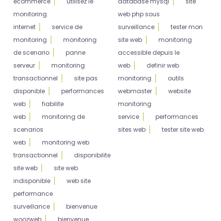
ecommerce
utilisez le
database mysql
site
monitoring
web php sous
internet
service de
surveillance
tester mon
monitoring
monitoring
site web
monitoring
de scenario
panne
accessible depuis le
serveur
monitoring
web
definir web
transactionnel
site pas
monitoring
outils
disponible
performances
webmaster
website
web
fiabilite
monitoring
web
monitoring de
service
performances
scenarios
sites web
tester site web
web
monitoring web
transactionnel
disponibilite
site web
site web
indisponible
web site
performance
surveillance
bienvenue
woozweb
bienvenue