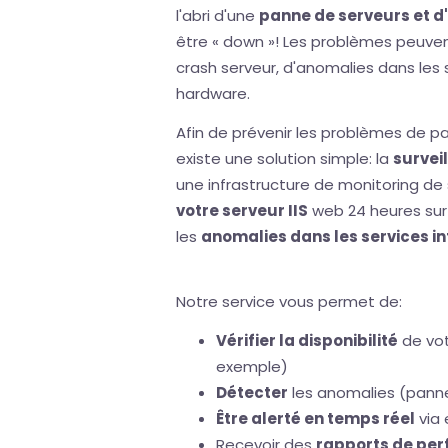
l'abri d'une
panne de serveurs et d'
être « down »! Les problèmes peuvent
crash serveur, d'anomalies dans les
hardware.
Afin de prévenir les problèmes de pann
existe une solution simple: la
survei
une infrastructure de monitoring de s
votre serveur IIS
web 24 heures sur 
les
anomalies dans les services in
Notre service vous permet de:
Vérifier la disponibilité
de vot
exemple)
Détecter
les anomalies (pannes
Être alerté en temps réel
via 
Recevoir des
rapports de pe