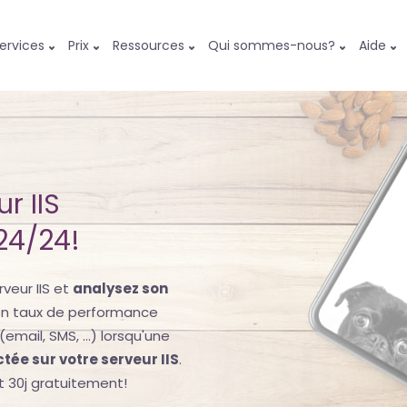
ervices
Prix
Ressources
Qui sommes-nous?
Aide
r IIS
24/24!
veur IIS et
analysez son
on taux de performance
(email, SMS, ...) lorsqu'une
tée sur votre serveur IIS
.
t 30j gratuitement!