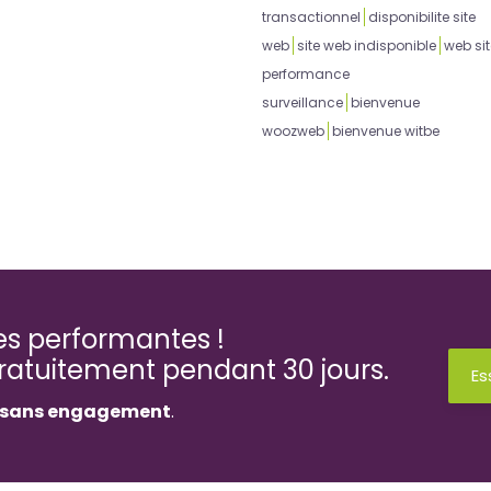
transactionnel
disponibilite site
web
site web indisponible
web sit
performance
surveillance
bienvenue
woozweb
bienvenue witbe
ses performantes !
gratuitement pendant 30 jours.
Es
sans engagement
.