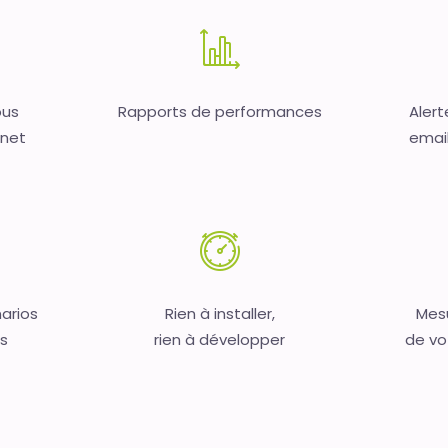
ous
Rapports de performances
Alert
rnet
email,
arios
Rien à installer,
Mesu
s
rien à développer
de vo