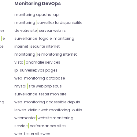
Monitoring DevOps
monitoring apache
api
monitoring
surveillez la disponibilite
lez
de votre site
serveur web iis
y
e
surveillance
logiciel monitoring
ce
internet
securite internet
monitoring
le monitoring internet
e
vista
anomalie services
ip
surveillez vos pages
web
monitoring database
mysql
site web php sous
surveillance
tester mon site
ing
web
monitoring accessible depuis
le web
definir web monitoring
outils
webmaster
website monitoring
service
performances sites
web
tester site web