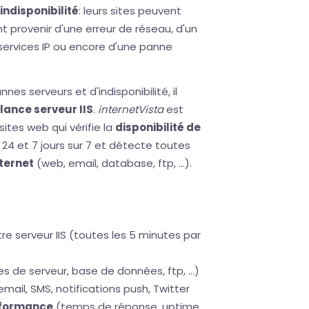
indisponibilité
: leurs sites peuvent
 provenir d'une erreur de réseau, d'un
 services IP ou encore d'une panne
es serveurs et d'indisponibilité, il
llance serveur IIS
.
internetVista
est
ites web qui vérifie la
disponibilité de
24 et 7 jours sur 7 et détecte toutes
ternet
(web, email, database, ftp, ...).
re serveur IIS (toutes les 5 minutes par
 de serveur, base de données, ftp, ...)
email, SMS, notifications push, Twitter
rformance
(temps de réponse, uptime