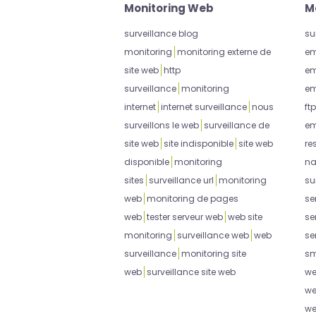
Monitoring Web
M
surveillance blog
su
monitoring
monitoring externe de
em
site web
http
em
surveillance
monitoring
em
internet
internet surveillance
nous
ftp
surveillons le web
surveillance de
em
site web
site indisponible
site web
re
disponible
monitoring
na
sites
surveillance url
monitoring
su
web
monitoring de pages
se
web
tester serveur web
web site
se
monitoring
surveillance web
web
se
surveillance
monitoring site
sm
web
surveillance site web
w
w
w