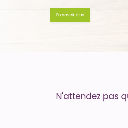
Uptime
En savoir plus
is
money
N'attendez pas q