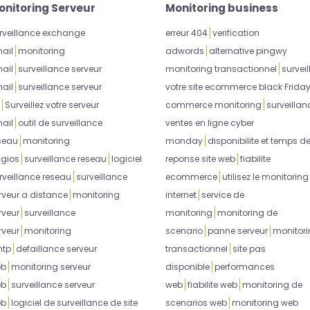
onitoring Serveur
Monitoring business
rveillance exchange
erreur 404
verification
ail
monitoring
adwords
alternative pingwy
ail
surveillance serveur
monitoring transactionnel
surveil
ail
surveillance serveur
votre site ecommerce black Frida
Surveillez votre serveur
commerce monitoring
surveillan
ail
outil de surveillance
ventes en ligne cyber
seau
monitoring
monday
disponibilite et temps d
gios
surveillance reseau
logiciel
reponse site web
fiabilite
rveillance reseau
surveillance
ecommerce
utilisez le monitoring
rveur a distance
monitoring
internet
service de
rveur
surveillance
monitoring
monitoring de
rveur
monitoring
scenario
panne serveur
monitor
tp
defaillance serveur
transactionnel
site pas
eb
monitoring serveur
disponible
performances
eb
surveillance serveur
web
fiabilite web
monitoring de
eb
logiciel de surveillance de site
scenarios web
monitoring web