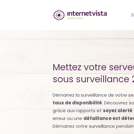
internetvista
S
monitoring
-
surveillance
de
Mettez votre serveu
site
sous surveillance 
web
et
Démarrez la surveillance de votre ser
taux de disponibilité
. Découvrez s
de
grâce aux rapports et
soyez alerté
services
erreur ou une
défaillance est détec
Démarrez votre surveillance pendan
internet-