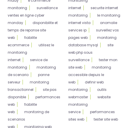
Friday
e commerce
monitoring
monitoring
surveillance
internet
securite internet
ventes en ligne cyber
monitoring
le monitoring
monday
disponibilite et
internet vista
anomalie
temps de reponse site
services ip
surveillez vos
web
fiabilite
pages web
monitoring
ecommerce
utilisez le
database mysql
site
monitoring
web php sous
internet
service de
surveillance
tester mon
monitoring
monitoring
site web
monitoring
de scenario
panne
accessible depuis le
serveur
monitoring
web
definir web
transactionnel
site pas
monitoring
outils
disponible
performances
webmaster
website
web
fiabilite
monitoring
web
monitoring de
service
performances
scenarios
sites web
tester site web
web
monitoring web