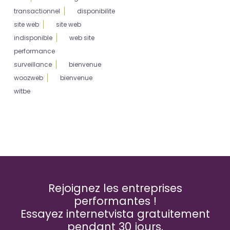
transactionnel
disponibilite
site web
site web
indisponible
web site
performance
surveillance
bienvenue
woozweb
bienvenue
witbe
Rejoignez les entreprises
performantes !
Essayez internetvista gratuitement
pendant 30 jours.