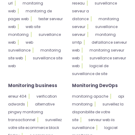
url
monitoring
reseau
surveillance
web
monitoring de
serveur a
pages web
tester serveur
distance
monitoring
web
web site
serveur
surveillance
monitoring
surveillance
serveur
monitoring
web
web
smtp
defaillance serveur
surveillance
monitoring
web
monitoring serveur
site web
surveillance site
web
surveillance serveur
web
web
logiciel de
surveillance de site
Monitoring business
Monitoring DevOps
erreur 404
verification
monitoring apache
api
adwords
alternative
monitoring
surveillez la
pingwy monitoring
disponibilite de votre
transactionnel
surveillez
site
serveur web iis
votre site ecommerce black
surveillance
logiciel