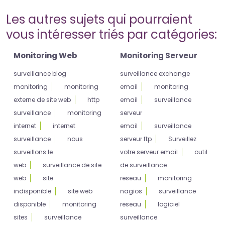
Les autres sujets qui pourraient
vous intéresser triés par catégories:
Monitoring Web
Monitoring Serveur
surveillance blog
surveillance exchange
monitoring
monitoring
email
monitoring
externe de site web
http
email
surveillance
surveillance
monitoring
serveur
internet
internet
email
surveillance
surveillance
nous
serveur ftp
Surveillez
surveillons le
votre serveur email
outil
web
surveillance de site
de surveillance
web
site
reseau
monitoring
indisponible
site web
nagios
surveillance
disponible
monitoring
reseau
logiciel
sites
surveillance
surveillance